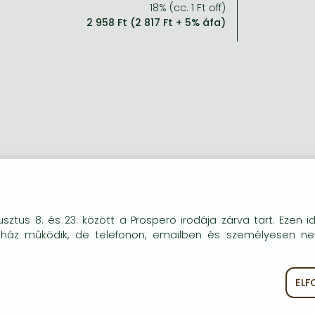
18% (cc. 1 Ft off)
2 958 Ft (2 817 Ft + 5% áfa)
okie-kat (sütiket) használunk, melyek célja, hogy teljesebb kö
sztus 8. és 23. között a Prospero irodája zárva tart. Ezen i
óink részére.
uház működik, de telefonon, emailben és személyesen n
EL
ékoztató
Süti szabályzat