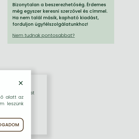
Bizonytalan a beszerezhetőség. Érdemes
még egyszer keresni szerzővel és címmel.
Ha nem talál másik, kapható kiadást,
forduljon ügyfélszolgálatunkhoz!
×
rű szolgáltatást
dő alatt az
em leszünk
FOGADOM