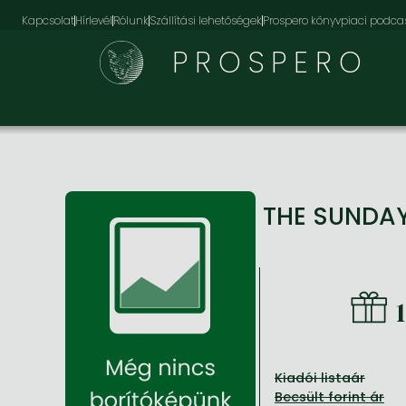
Kapcsolat
Hírlevél
Rólunk
Szállítási lehetőségek
Prospero könyvpiaci podca
PROSPERO
THE SUNDA
Kiadói listaár