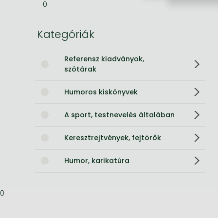
0
Bleach manga
Kategóriák
One-Punch Man manga
Referensz kiadványok,
szótárak
Humoros kiskönyvek
A sport, testnevelés általában
Keresztrejtvények, fejtörők
Humor, karikatúra
0