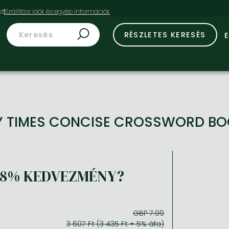
st
RÉSZLETES KERESÉS
Y TIMES CONCISE CROSSWORD BO
18% KEDVEZMÉNY?
GBP 7.99
3 607 Ft (3 435 Ft + 5% áfa)