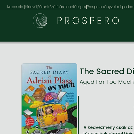
Kapcsolat
Hírlevél
Rólunk
Szállítási lehetőségek
Prospero könyvpiaci podca
PROSPERO
The Sacred Di
Aged Far Too Much t
A kedvezmény csak az 
hírlevelünk címzettjei