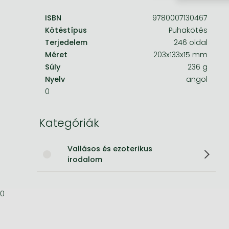
ISBN
9780007130467
Bleach manga
Kötéstípus
Puhakötés
One-Punch Man manga
Terjedelem
246 oldal
Méret
203x133x15 mm
Súly
236 g
Nyelv
angol
0
Kategóriák
Vallásos és ezoterikus
irodalom
0