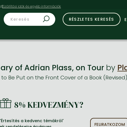
st
RÉSZLETES KERESÉS
ary of Adrian Plass, on Tour
by
Pl
o Be Put on the Front Cover of a Book (Revised
8% KEDVEZMÉNY?
'Értesítés a kedvenc témákról'
FELIRATKOZOM
nek rendeléseire érvényes.