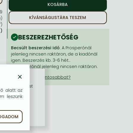
99
KÍVÁNSÁGLISTÁRA TESZEM
a)
f)
a)
BESZEREZHETŐSÉG
Becsült beszerzési idő
: A Prosperónál
jelenleg nincsen raktáron, de a kiadónál
igen. Beszerzés kb. 3-6 hét..
A Prosperónál jelenleg nincsen raktáron.
×
rű szolgáltatást
dő alatt az
em leszünk
FOGADOM