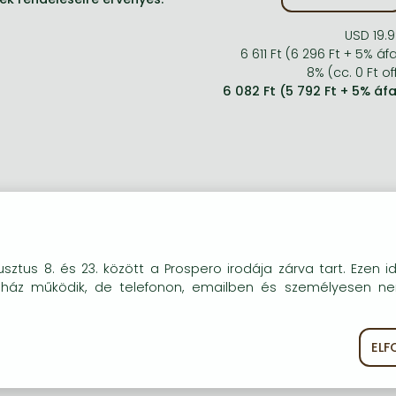
USD 19.
6 611 Ft (6 296 Ft + 5% áf
8% (cc. 0 Ft of
6 082 Ft (5 792 Ft + 5% áf
okie-kat (sütiket) használunk, melyek célja, hogy teljesebb kö
sztus 8. és 23. között a Prospero irodája zárva tart. Ezen i
óink részére.
uház működik, de telefonon, emailben és személyesen n
EL
ékoztató
Süti szabályzat