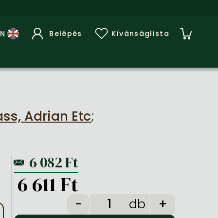
Belépés
Kívánságlista
ass, Adrian Etc
;
)
6 611 Ft
db