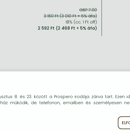
GBP 7.00
3 160 Ft (3 010 Ft + 5% áfa)
18% (cc. 1 Ft off)
2 592 Ft (2 468 Ft + 5% áfa)
okie-kat (sütiket) használunk, melyek célja, hogy teljesebb kö
sztus 8. és 23. között a Prospero irodája zárva tart. Ezen i
óink részére.
uház működik, de telefonon, emailben és személyesen n
EL
ékoztató
Süti szabályzat