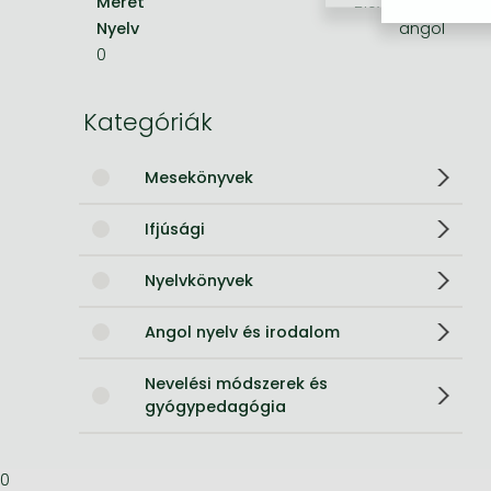
Méret
210x170 mm
Nyelv
angol
Bleach manga
0
One-Punch Man manga
Kategóriák
Mesekönyvek
Ifjúsági
Nyelvkönyvek
Angol nyelv és irodalom
Nevelési módszerek és
gyógypedagógia
0