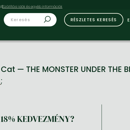
st
RÉSZLETES KERESÉS
g Cat — THE MONSTER UNDER THE B
n
;
18% KEDVEZMÉNY?