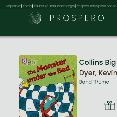
Kapcsolat
Hírlevél
Rólunk
Szállítási lehetőségek
Prospero könyvpiaci podca
PROSPERO
Collins Bi
Dyer, Kevi
Band 11/Lime