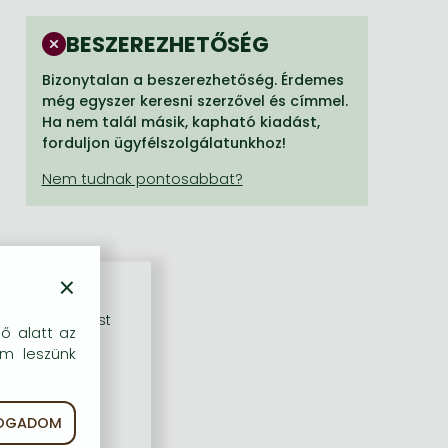
BESZEREZHETŐSÉG
Bizonytalan a beszerezhetőség. Érdemes
még egyszer keresni szerzővel és címmel.
Ha nem talál másik, kapható kiadást,
forduljon ügyfélszolgálatunkhoz!
×
rű szolgáltatást
dő alatt az
em leszünk
FOGADOM