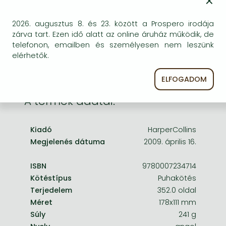
×
Frieren manga
egyszer keresni szerzővel és címmel. Ha nem talál
másik, kapható kiadást, forduljon
Bleach manga
2026. augusztus 8. és 23. között a Prospero irodája
ügyfélszolgálatunkhoz!
zárva tart. Ezen idő alatt az online áruház működik, de
One-Punch Man manga
telefonon, emailben és személyesen nem leszünk
elérhetők.
ELFOGADOM
A termék adatai:
Kiadó
HarperCollins
Megjelenés dátuma
2009. április 16.
ISBN
9780007234714
Kötéstípus
Puhakötés
Terjedelem
352.0 oldal
Méret
178x111 mm
Súly
241 g