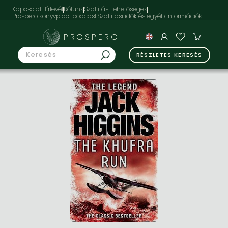
Kapcsolat
Hírlevél
Rólunk
Szállítási lehetőségek
Prospero könyvpiaci podcast
PROSPERO
RÉSZLETES KERESÉS