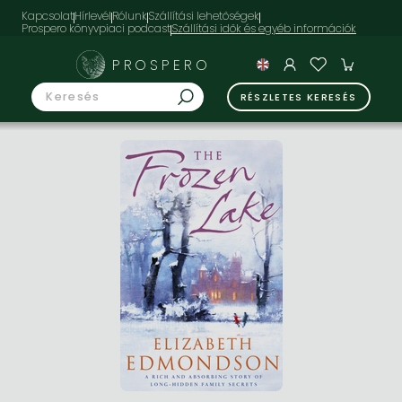
Kapcsolat
Hírlevél
Rólunk
Szállítási lehetőségek
Prospero könyvpiaci podcast
PROSPERO
RÉSZLETES KERESÉS