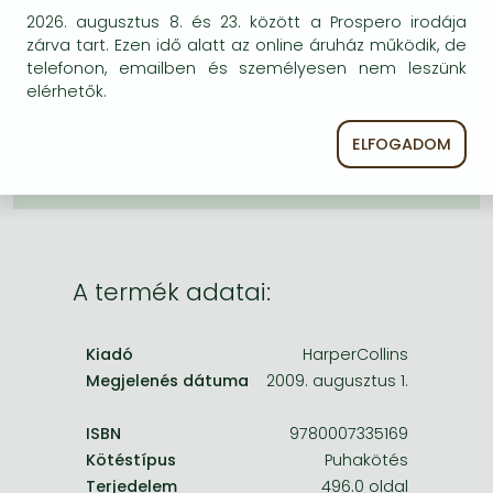
Frieren manga
2026. augusztus 8. és 23. között a Prospero irodája
zárva tart. Ezen idő alatt az online áruház működik, de
Bleach manga
BESZEREZHETŐSÉG
telefonon, emailben és személyesen nem leszünk
One-Punch Man manga
elérhetők.
Megrendelésre a kiadó utánnyomja a könyvet.
Rendelhető, de a szokásosnál kicsit lassabban
érkezik meg.
ELFOGADOM
A termék adatai:
Kiadó
HarperCollins
Megjelenés dátuma
2009. augusztus 1.
ISBN
9780007335169
Kötéstípus
Puhakötés
Terjedelem
496.0 oldal