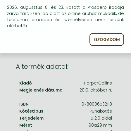
Frieren manga
2026. augusztus 8. és 23. között a Prospero irodája
Bizonytalan a beszerezhetőség. Érdemes még
Bleach manga
zárva tart. Ezen idő alatt az online áruház működik, de
egyszer keresni szerzővel és címmel. Ha nem talál
telefonon, emailben és személyesen nem leszünk
másik, kapható kiadást, forduljon
One-Punch Man manga
elérhetők.
ügyfélszolgálatunkhoz!
ELFOGADOM
A termék adatai:
Kiadó
HarperCollins
Megjelenés dátuma
2010. október 4.
ISBN
9780006532118
Kötéstípus
Puhakötés
Terjedelem
512.0 oldal
Méret
198x129 mm