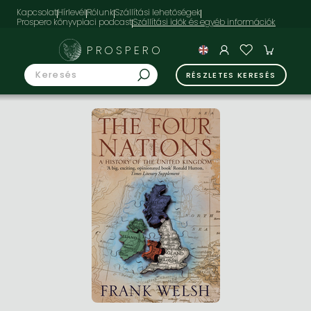
Kapcsolat
Hírlevél
Rólunk
Szállítási lehetőségek
Prospero könyvpiaci podcast
PROSPERO
RÉSZLETES KERESÉS