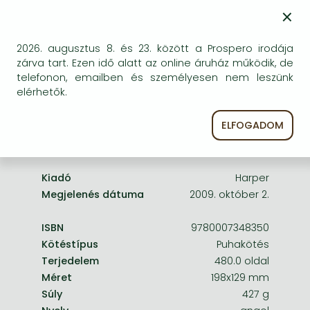
Frieren manga
×
egyszer keresni szerzővel és címmel. Ha nem talál
másik, kapható kiadást, forduljon
Bleach manga
ügyfélszolgálatunkhoz!
2026. augusztus 8. és 23. között a Prospero irodája
One-Punch Man manga
zárva tart. Ezen idő alatt az online áruház működik, de
telefonon, emailben és személyesen nem leszünk
elérhetők.
ELFOGADOM
A termék adatai:
Kiadó
Harper
Megjelenés dátuma
2009. október 2.
ISBN
9780007348350
Kötéstípus
Puhakötés
Terjedelem
480.0 oldal
Méret
198x129 mm
Súly
427 g