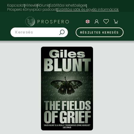
Kapcsolat
Hírlevél
Rólunk
Szállítási lehetőségek
Prospero könyvpiaci podcast
PROSPERO
RÉSZLETES KERESÉS