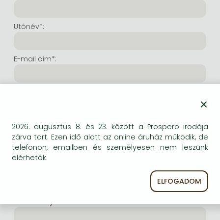
Frieren manga
Bleach manga
Utónév*:
One-Punch Man manga
E-mail cím*:
E-mail cím még egyszer*:
×
Internetes felhasználónév*:
2026. augusztus 8. és 23. között a Prospero irodája
zárva tart. Ezen idő alatt az online áruház működik, de
telefonon, emailben és személyesen nem leszünk
(Tetszés szerinti karaktersor, amelyet a jövőben a
elérhetők.
bejelentkezésre kíván használni. Legalább 6 karakter.
Lehet benne betű és szám is. Fontos, hogy ezt
ELFOGADOM
jegyezze meg!)
Intenetes jelszó*: