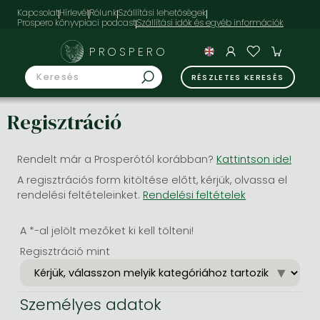
Kapcsolat
Hírlevél
Rólunk
Szállítási lehetőségek
Prospero könyvpiaci podcast
PROSPERO
RÉSZLETES KERESÉS
Regisztráció
Rendelt már a Prosperótól korábban?
Kattintson ide!
A regisztrációs form kitöltése előtt, kérjük, olvassa el
rendelési feltételeinket.
Rendelési feltételek
A *-al jelölt mezőket ki kell tölteni!
Regisztráció mint
Személyes adatok