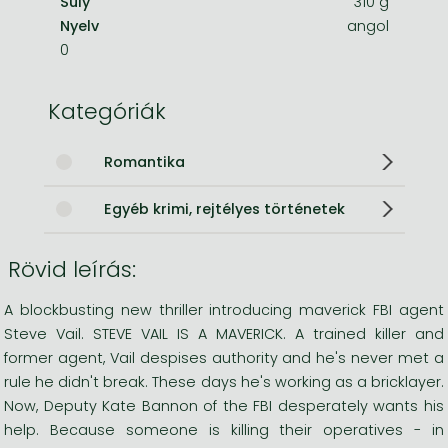
Súly
310 g
Nyelv
angol
0
Kategóriák
Romantika
Egyéb krimi, rejtélyes történetek
Rövid leírás:
A blockbusting new thriller introducing maverick FBI agent
Steve Vail. STEVE VAIL IS A MAVERICK. A trained killer and
former agent, Vail despises authority and he's never met a
rule he didn't break. These days he's working as a bricklayer.
Now, Deputy Kate Bannon of the FBI desperately wants his
help. Because someone is killing their operatives - in