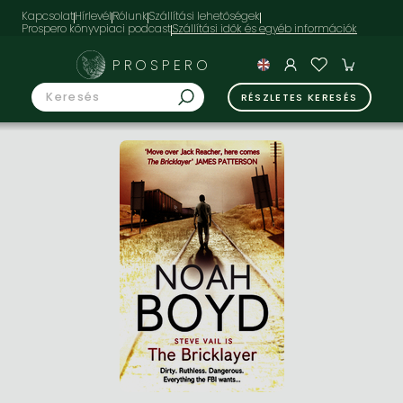
Kapcsolat
Hírlevél
Rólunk
Szállítási lehetőségek
Prospero könyvpiaci podcast
PROSPERO
RÉSZLETES KERESÉS