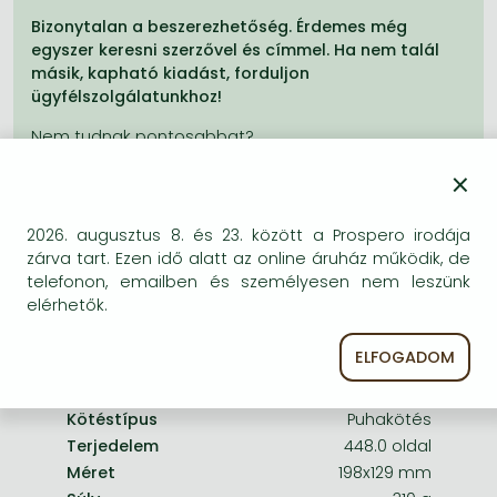
Frieren manga
Bizonytalan a beszerezhetőség. Érdemes még
Bleach manga
egyszer keresni szerzővel és címmel. Ha nem talál
másik, kapható kiadást, forduljon
One-Punch Man manga
ügyfélszolgálatunkhoz!
×
2026. augusztus 8. és 23. között a Prospero irodája
A termék adatai:
zárva tart. Ezen idő alatt az online áruház működik, de
telefonon, emailben és személyesen nem leszünk
elérhetők.
Kiadó
Harper
Megjelenés dátuma
2010. április 29.
ELFOGADOM
ISBN
9780007312146
Kötéstípus
Puhakötés
Terjedelem
448.0 oldal
Méret
198x129 mm