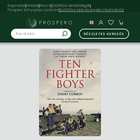
Kapcsolat
Hírlevél
Rólunk
Szállítási lehetőségek
Prospero könyvpiaci podcast
PROSPERO
RÉSZLETES KERESÉS