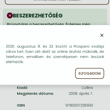
Frieren manga
Bleach manga
BESZEREZHETŐSÉG
One-Punch Man manga
Bizonytalan a beszerezhetőség. Érdemes még
egyszer keresni szerzővel és címmel. Ha nem talál
×
másik, kapható kiadást, forduljon
ügyfélszolgálatunkhoz!
2026. augusztus 8. és 23. között a Prospero irodája
zárva tart. Ezen idő alatt az online áruház működik, de
telefonon, emailben és személyesen nem leszünk
elérhetők.
A termék adatai:
ELFOGADOM
Kiadó
Collins
Megjelenés dátuma
2008. április 7.
ISBN
9780007236930