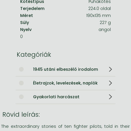
Kötéstípus
Puhakötés
Terjedelem
224.0 oldal
Méret
190x135 mm
Súly
227 g
Nyelv
angol
0
Kategóriák
1945 utáni elbeszélő irodalom
Életrajzok, levelezések, naplók
Gyakorlati harcászat
Rövid leírás:
The extraordinary stories of ten fighter pilots, told in their