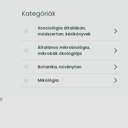
Bleach manga
Kategóriák
One-Punch Man manga
Szociológia általában,
módszertan, kézikönyvek
Általános mikrobiológia,
mikrobák ökológiája
Botanika, növénytan
Mikológia
0