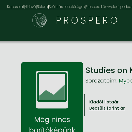
Kapcsolat
Hírlevél
Rólunk
Szállítási lehetőségek
Prospero könyvpiaci podca
PROSPERO
Studies on 
Sorozatcím:
Myco
Kiadói listaár