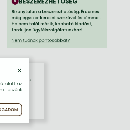
BESZEREZHETŐSÉG
Bizonytalan a beszerezhetőség. Érdemes
még egyszer keresni szerzővel és címmel.
Ha nem talál másik, kapható kiadást,
forduljon ügyfélszolgálatunkhoz!
×
rű szolgáltatást
dő alatt az
em leszünk
FOGADOM