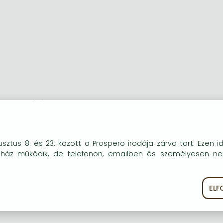
vid leírás:
 Set of the Mycological Papers on Studies on Microfungi
okie-kat (sütiket) használunk, melyek célja, hogy teljesebb kö
sztus 8. és 23. között a Prospero irodája zárva tart. Ezen i
sszú leírás:
óink részére.
uház működik, de telefonon, emailben és személyesen n
 Set of the Mycological Papers on Studies on Microfungi
EL
ékoztató
Süti szabályzat