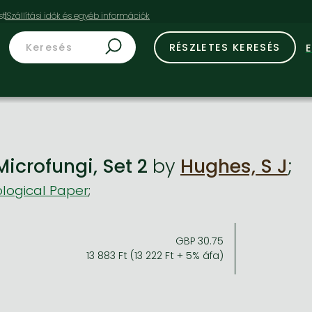
st
RÉSZLETES KERESÉS
Microfungi, Set 2
by
Hughes, S J
;
logical Paper
;
GBP 30.75
13 883 Ft (13 222 Ft + 5% áfa)