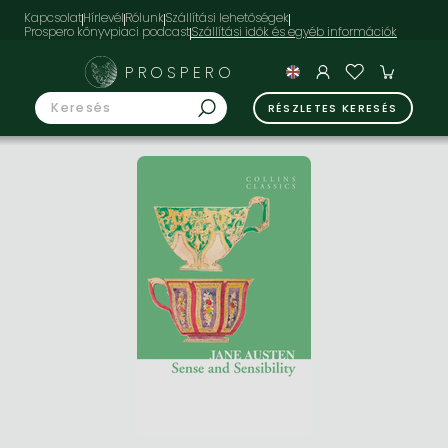
Kapcsolat
Hírlevél
Rólunk
Szállítási lehetőségek
Prospero könyvpiaci podcast
PROSPERO
RÉSZLETES KERESÉS