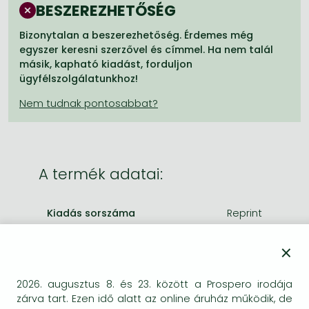
Frieren manga
BESZEREZHETŐSÉG
Bleach manga
Bizonytalan a beszerezhetőség. Érdemes még
egyszer keresni szerzővel és címmel. Ha nem talál
One-Punch Man manga
másik, kapható kiadást, forduljon
ügyfélszolgálatunkhoz!
A termék adatai:
Kiadás sorszáma
Reprint
Kiadó
William Collins
×
Megjelenés dátuma
2010. április 1.
ISBN
9780007350797
2026. augusztus 8. és 23. között a Prospero irodája
Kötéstípus
Puhakötés
zárva tart. Ezen idő alatt az online áruház működik, de