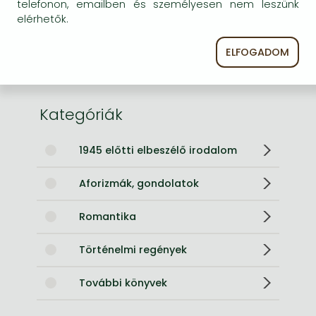
Terjedelem
400.0 oldal
telefonon, emailben és személyesen nem leszünk
elérhetők.
Méret
178x111 mm
Súly
220 g
ELFOGADOM
Nyelv
angol
0
Kategóriák
1945 előtti elbeszélő irodalom
Aforizmák, gondolatok
Romantika
Történelmi regények
További könyvek