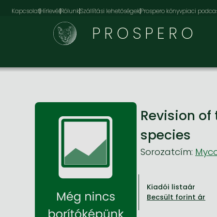
Kapcsolat
Hírlevél
Rólunk
Szállítási lehetőségek
Prospero könyvpiaci podca
PROSPERO
Revision of
species
Sorozatcím:
Myco
Kiadói listaár