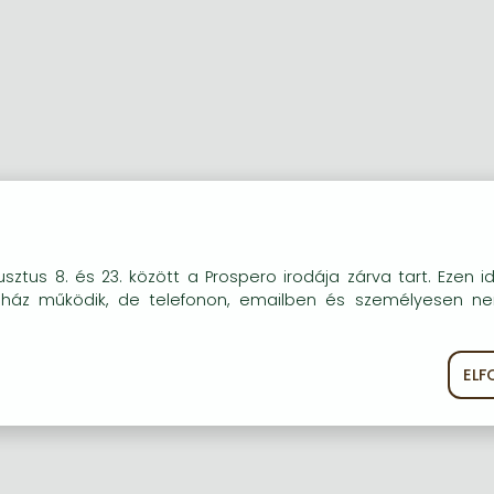
okie-kat (sütiket) használunk, melyek célja, hogy teljesebb kö
vid leírás:
sztus 8. és 23. között a Prospero irodája zárva tart. Ezen i
óink részére.
uház működik, de telefonon, emailben és személyesen n
ological paper on a revision of the British Hyaloscyphaceae
EL
ékoztató
Süti szabályzat