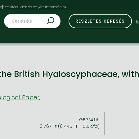
st
RÉSZLETES KERESÉS
 the British Hyaloscyphaceae, wit
logical Paper
;
GBP 14.99
6 767 Ft (6 445 Ft + 5% áfa)