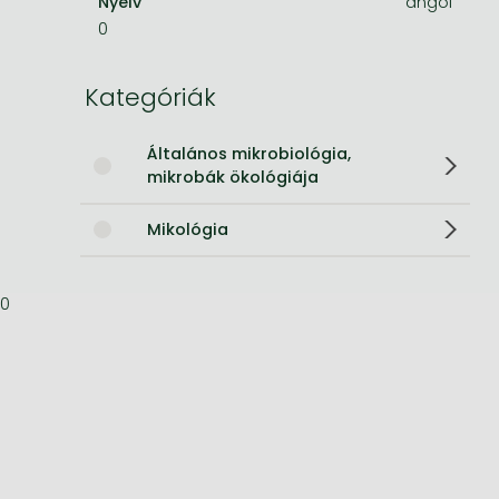
Nyelv
angol
0
Bleach manga
One-Punch Man manga
Kategóriák
Általános mikrobiológia,
mikrobák ökológiája
Mikológia
0