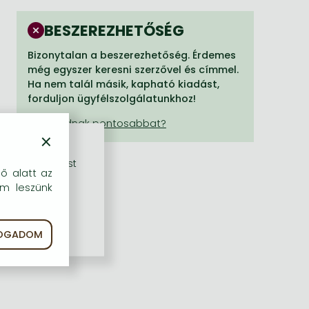
BESZEREZHETŐSÉG
Bizonytalan a beszerezhetőség. Érdemes
még egyszer keresni szerzővel és címmel.
Ha nem talál másik, kapható kiadást,
forduljon ügyfélszolgálatunkhoz!
×
rű szolgáltatást
dő alatt az
em leszünk
FOGADOM