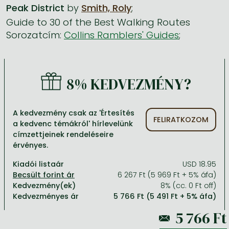
Peak District
by
Smith, Roly
;
Guide to 30 of the Best Walking Routes
Minden készletes könyv
Képregény, manga
Krasznahorkai László könyvek
Művészetek
Számítástechnika, információs technológia
Sorozatcím:
Collins Ramblers' Guides
;
Képregény, manga
Krimi, bűnügyi, thriller
Kertész Imre könyvek angolul és németül
Család, gyermeknevelés, egészség
Gazdaság, üzlet
Krimi, bűnügyi, thriller
Fantasy
Esterházy Péter könyvek
Nyelvkönyvek, szótárak
Mérnöki tudományok
8% KEDVEZMÉNY?
Fantasy
Irodalom
Szabó Magda könyvek angolul és németül
Hobbi, szabadidő
Humán tudományok
Romantika
Romantika
David Szalay könyvek
Ezotéria
Orvostudomány, állatorvostudomány és gyógyszerészet
A kedvezmény csak az 'Értesítés
Jujutsu Kaisen manga sorozat
Tóth Krisztina könyvek angolul és németül
Sport, játék
Természettudományok
FELIRATKOZOM
a kedvenc témákról' hírlevelünk
címzettjeinek rendeléseire
One Piece manga
Nádas Péter könyvek angolul és németül
Utazás
Általános kézikönyvek, enciklopédiák
érvényes.
Vagabond manga
Bessel van der Kolk könyvek
Vallás
Kiadói listaár
USD 18.95
Ana Huang könyvek
Dian Fossey könyvek
Társadalomtudományok
6 267 Ft (5 969 Ft + 5% áfa)
Kedvezmény(ek)
8% (cc. 0 Ft off)
Trónok harca könyvek
Tankönyv, segédkönyv
Kedvezményes ár
5 766 Ft (5 491 Ft + 5% áfa)
Stephen King könyvek
Richard Dawkins könyvek