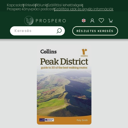
Kapcsolat
Hírlevél
Rólunk
Szállítási lehetőségek
Prospero könyvpiaci podcast
PROSPERO
RÉSZLETES KERESÉS