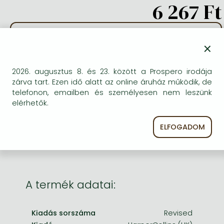
Frieren manga
6 267 Ft
Bleach manga
KÍVÁNSÁGLISTÁRA TESZEM
One-Punch Man manga
×
BESZEREZHETŐSÉG
2026. augusztus 8. és 23. között a Prospero irodája
zárva tart. Ezen idő alatt az online áruház működik, de
Bizonytalan a beszerezhetőség. Érdemes még
telefonon, emailben és személyesen nem leszünk
egyszer keresni szerzővel és címmel. Ha nem talál
elérhetők.
másik, kapható kiadást, forduljon
ügyfélszolgálatunkhoz!
ELFOGADOM
A termék adatai:
Kiadás sorszáma
Revised