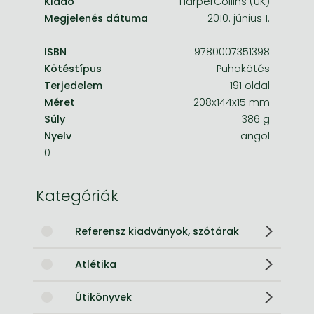
Kiadó
HarperCollins (UK)
Megjelenés dátuma
2010. június 1.
ISBN
9780007351398
Kötéstípus
Puhakötés
Terjedelem
191 oldal
Méret
208x144x15 mm
Súly
386 g
Nyelv
angol
0
Kategóriák
Referensz kiadványok, szótárak
Atlétika
Útikönyvek