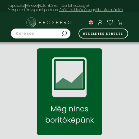
Kapcsolat
Hírlevél
Rólunk
Szállítási lehetőségek
Prospero könyvpiaci podcast
PROSPERO
RÉSZLETES KERESÉS