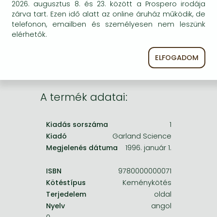
Frieren manga
2026. augusztus 8. és 23. között a Prospero irodája
egyszer keresni szerzővel és címmel. Ha nem talál
zárva tart. Ezen idő alatt az online áruház működik, de
másik, kapható kiadást, forduljon
Bleach manga
telefonon, emailben és személyesen nem leszünk
ügyfélszolgálatunkhoz!
elérhetők.
One-Punch Man manga
ELFOGADOM
A termék adatai:
Kiadás sorszáma
1
Kiadó
Garland Science
Megjelenés dátuma
1996. január 1.
ISBN
9780000000071
Kötéstípus
Keménykötés
Terjedelem
oldal
Nyelv
angol