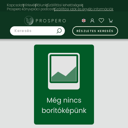
Kapcsolat
Hírlevél
Rólunk
Szállítási lehetőségek
Prospero könyvpiaci podcast
PROSPERO
RÉSZLETES KERESÉS