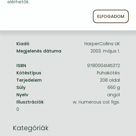
Frieren manga
elérhetők.
Bleach manga
ELFOGADOM
One-Punch Man manga
A termék adatai:
Kiadó
HarperCollins UK
Megjelenés dátuma
2003. május 1.
ISBN
9780004145372
Kötéstípus
Puhakötés
Terjedelem
208 oldal
Súly
660 g
Nyelv
angol
Illusztrációk
w. numerous col. figs.
0
Kategóriák