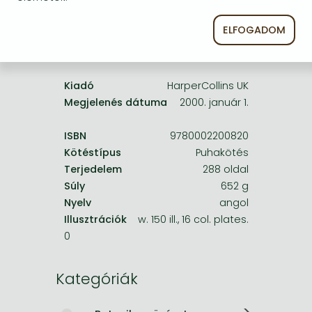
Frieren manga
Bleach manga
ELFOGADOM
A termék adatai:
One-Punch Man manga
Kiadó
HarperCollins UK
Megjelenés dátuma
2000. január 1.
ISBN
9780002200820
Kötéstípus
Puhakötés
Terjedelem
288 oldal
Súly
652 g
Nyelv
angol
Illusztrációk
w. 150 ill., 16 col. plates.
0
Kategóriák