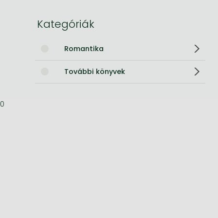
Bleach manga
Kategóriák
One-Punch Man manga
Romantika
További könyvek
0