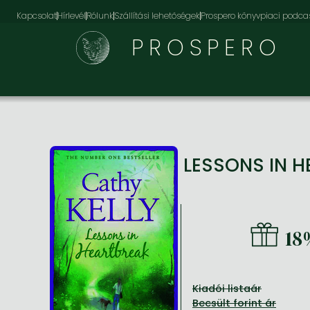
Kapcsolat
Hírlevél
Rólunk
Szállítási lehetőségek
Prospero könyvpiaci podca
PROSPERO
LESSONS IN 
18
Kiadói listaár