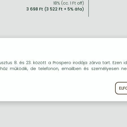
18% (cc. 1 Ft off)
3 698 Ft (3 522 Ft + 5% áfa)
vid leírás:
ee Lives. Three Loves. Three Reasons to Let Go - the compelli
okie-kat (sütiket) használunk, melyek célja, hogy teljesebb kö
sztus 8. és 23. között a Prospero irodája zárva tart. Ezen i
hor
óink részére.
uház működik, de telefonon, emailben és személyesen n
EL
ékoztató
Süti szabályzat