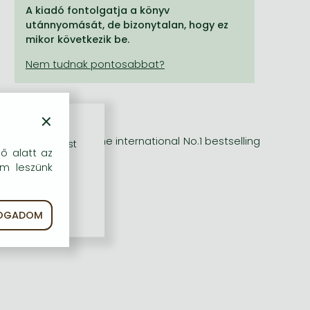
A kiadó fontolgatja a könyv
utánnyomását, de bizonytalan, hogy ez
mikor következik be.
×
ng new novel from the international No.1 bestselling
rű szolgáltatást
dő alatt az
em leszünk
FOGADOM