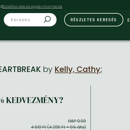
st
RÉSZLETES KERESÉS
HEARTBREAK
by
Kelly, Cathy
;
% KEDVEZMÉNY?
GBP 9.99
4 510 Ft (4 295 Ft + 5% áfa)