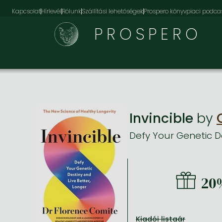
Kapcsolat
Hírlevél
Rólunk
Szállítási lehetőségek
Prospero könyvpiaci podca
PROSPERO
Invincible
by
Defy Your Genetic De
20
Kiadói listaár