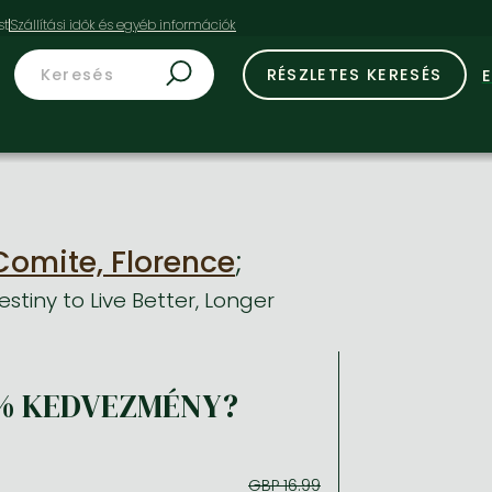
st
RÉSZLETES KERESÉS
Comite, Florence
;
stiny to Live Better, Longer
% KEDVEZMÉNY?
GBP 16.99