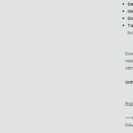
D
Id
Di
T
bo
Dra
nee
vib
Unh
Pra
---
DAV