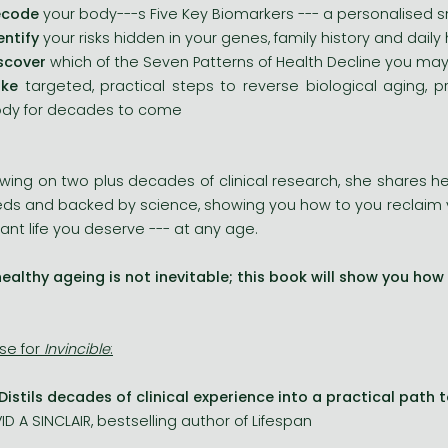
ecode
your body---s Five Key Biomarkers --- a personalised s
entify
your risks hidden in your genes, family history and daily
scover
which of the Seven Patterns of Health Decline you may
ake
targeted, practical steps to reverse biological aging, 
dy for decades to come
wing on two plus decades of clinical research, she shares her
ds and backed by science, showing you how to you reclaim y
rant life you deserve --- at any age.
ealthy ageing is not inevitable; this book will show you how
ise for
Invincible
:
Distils decades of clinical experience into a practical path to
ID A SINCLAIR, bestselling author of Lifespan