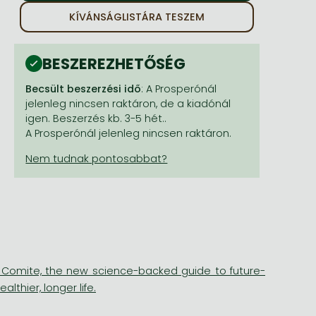
KÍVÁNSÁGLISTÁRA TESZEM
BESZEREZHETŐSÉG
Becsült beszerzési idő
: A Prosperónál
jelenleg nincsen raktáron, de a kiadónál
igen. Beszerzés kb. 3-5 hét..
A Prosperónál jelenleg nincsen raktáron.
ce Comite, the new science-backed guide to future-
lthier, longer life.