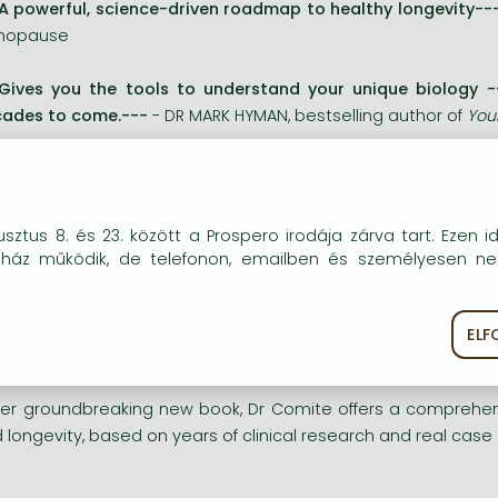
A powerful, science-driven roadmap to healthy longevity--
nopause
Gives you the tools to understand your unique biology -
ades to come.---
- DR MARK HYMAN, bestselling author of
You
r genes do not have to be your destiny.
okie-kat (sütiket) használunk, melyek célja, hogy teljesebb kö
ding endocrinologist and longevity expert Dr Florence 
sztus 8. és 23. között a Prospero irodája zárva tart. Ezen i
óink részére.
logical aging and halt emerging diseases. Her proactive preci
uház működik, de telefonon, emailben és személyesen n
logy is the key to your longevity.
 clinical research shows that, even into middle-age, you can
EL
ékoztató
Süti szabályzat
ease- and pain-free, active and happy, and recapture the ene
her groundbreaking new book, Dr Comite offers a comprehen
 longevity, based on years of clinical research and real case 