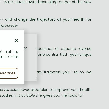
-
- MARY CLAIRE HAVER, bestselling author of The New
-- and change the trajectory of your health for
ng Forever
×
rű szolgáltatást
Comite has helped thousands of patients reverse
dő alatt az
sion care is built on one central truth:
your unique
em leszünk
 reverse the unhealthy trajectory you---re on, live
FOGADOM
rgy of your twenties.
sive, science-backed plan to improve your health
studies. In
Invincible
she gives you the tools to: