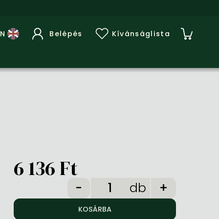
Belépés
Kívánságlista
6 136 Ft
db