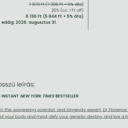
7 670 Ft (7 305 Ft + 5% áfa)
20% (cc. 1 Ft off)
6 136 Ft (5 844 Ft + 5% áfa)
eddig: 2026. augusztus 31.
sszú leírás:
E INSTANT
NEW YORK TIMES
BESTSELLER
m the pioneering scientist and longevity expert, Dr Floren
of your body and mind, defy your genetic destiny, and live a hea