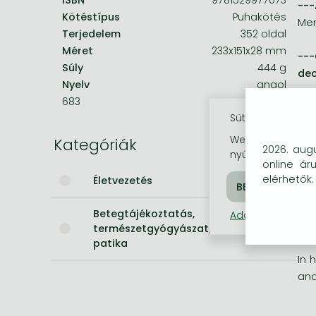
---
Kötéstípus
Puhakötés
Me
Bleach manga
Terjedelem
352 oldal
Méret
233x151x28 mm
One-Punch Man manga
---
Súly
444 g
dec
Nyelv
angol
683
You
Sütik használata
Weboldalunkon co
Kategóriák
Lea
2026. augu
nyújtsunk látogat
bio
online ár
bio
elérhetők.
Életvezetés
Her
Betegtájékoztatás,
Adatkezelési táj
dis
természetgyógyászat, házi
patika
In 
and