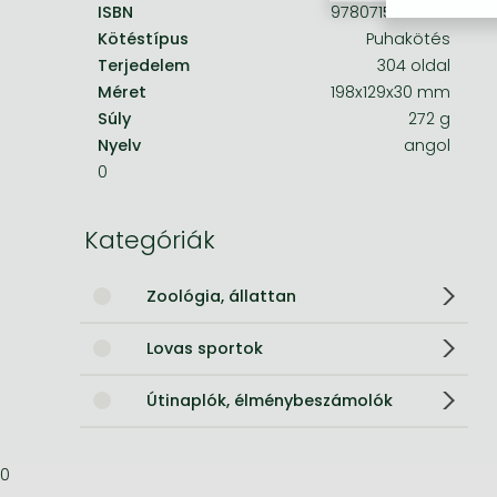
ISBN
9780715656235
Kötéstípus
Puhakötés
Bleach manga
Terjedelem
304 oldal
One-Punch Man manga
Méret
198x129x30 mm
Súly
272 g
Nyelv
angol
0
Kategóriák
Zoológia, állattan
Lovas sportok
Útinaplók, élménybeszámolók
0