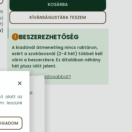
95
KÍVÁNSÁGLISTÁRA TESZEM
a)
f)
a)
BESZEREZHETŐSÉG
A kiadónál átmenetileg nincs raktáron,
ezért a szokásosnál (2-4 hét) többet kell
várni a beszerzésre. Ez általában néhány
hét plusz időt jelent.
×
rű szolgáltatást
dő alatt az
em leszünk
FOGADOM