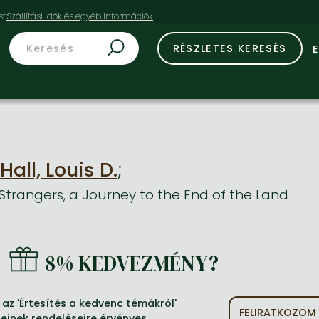
st
RÉSZLETES KERESÉS
Hall, Louis D.
;
Strangers, a Journey to the End of the Land
8% KEDVEZMÉNY?
az 'Értesítés a kedvenc témákról'
FELIRATKOZOM
jeinek rendeléseire érvényes.