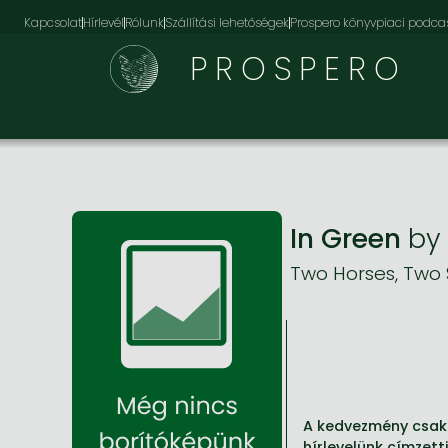
Kapcsolat
Hírlevél
Rólunk
Szállítási lehetőségek
Prospero könyvpiaci podca
PROSPERO
In Green
by
Two Horses, Two 
A kedvezmény csak 
hírlevelünk címzett