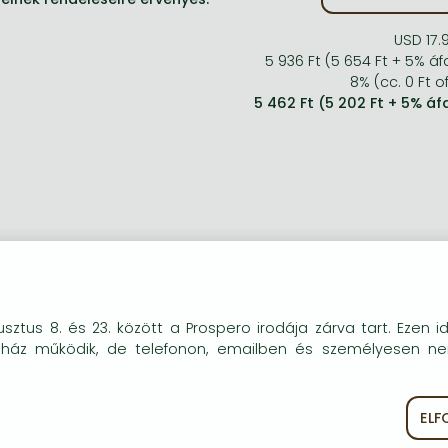
USD 17.
5 936 Ft (5 654 Ft + 5% áf
8% (cc. 0 Ft of
5 462 Ft (5 202 Ft + 5% áf
okie-kat (sütiket) használunk, melyek célja, hogy teljesebb kö
sztus 8. és 23. között a Prospero irodája zárva tart. Ezen i
óink részére.
uház működik, de telefonon, emailben és személyesen n
EL
ékoztató
Süti szabályzat