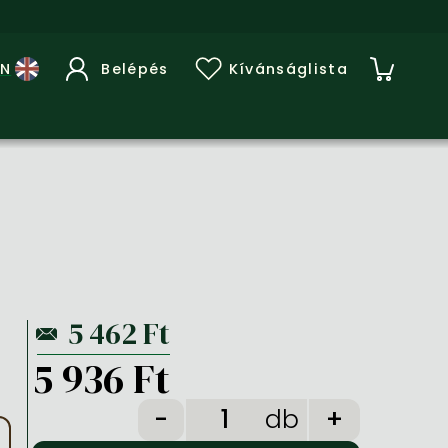
Belépés
Kívánságlista
5 936 Ft
db