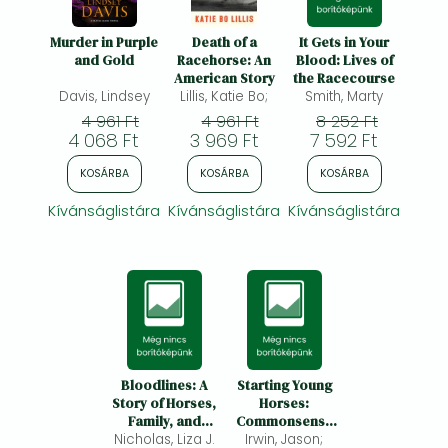
Murder in Purple
Death of a
It Gets in Your
and Gold
Racehorse: An
Blood: Lives of
American Story
the Racecourse
Davis, Lindsey
Lillis, Katie Bo;
Smith, Marty
4 961 Ft
4 961 Ft
8 252 Ft
4 068 Ft
3 969 Ft
7 592 Ft
KOSÁRBA
KOSÁRBA
KOSÁRBA
Kívánságlistára
Kívánságlistára
Kívánságlistára
Bloodlines: A
Starting Young
Story of Horses,
Horses:
Family, and
Commonsense
Nicholas, Liza J.
Obsession
Irwin, Jason;
Skills and