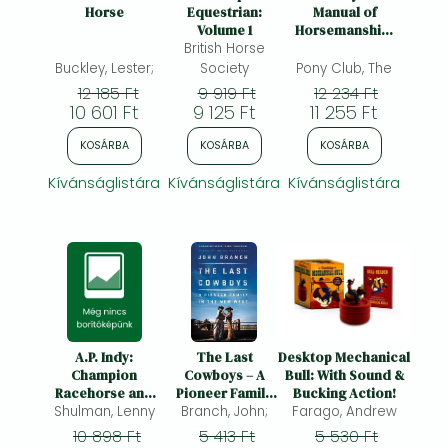
Frieren manga
Horse
Equestrian:
Manual of
Volume 1
Horsemanship:
Bleach manga
British Horse
Book 1 -
Fundamentals:
Buckley, Lester;
Society
Pony Club, The
One-Punch Man manga
An Essential
12 185 Ft
9 919 Ft
12 234 Ft
Guide to Riding
10 601 Ft
9 125 Ft
11 255 Ft
and Pony Care
KOSÁRBA
KOSÁRBA
KOSÁRBA
Kívánságlistára
Kívánságlistára
Kívánságlistára
A.P. Indy:
The Last
Desktop Mechanical
Champion
Cowboys – A
Bull: With Sound &
Racehorse and
Pioneer Family
Bucking Action!
Shulman, Lenny
Breed-Shaping
in the New West:
Branch, John;
Farago, Andrew
Sire
An Pioneer
10 898 Ft
5 413 Ft
5 530 Ft
Family in the