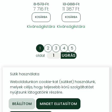
Sensible Steps
8 573 Ft
13 088 Ft
to a Solid
7 716 Ft
11 387 Ft
Training
Foundation
KOSÁRBA
KOSÁRBA
Kívánságlistára
Kívánságlistára
1
2
3
4
5
oldal
Sütik használata
Weboldalunkon cookie-kat (sütiket) használunk,
melyek célja, hogy teljesebb körű szolgáltatást
nyújtsunk látogatóink részére.