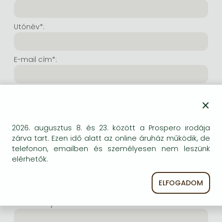
Frieren manga
Bleach manga
Utónév*:
One-Punch Man manga
E-mail cím*:
E-mail cím még egyszer*:
×
Internetes felhasználónév*:
2026. augusztus 8. és 23. között a Prospero irodája
zárva tart. Ezen idő alatt az online áruház működik, de
telefonon, emailben és személyesen nem leszünk
(Tetszés szerinti karaktersor, amelyet a jövőben a
elérhetők.
bejelentkezésre kíván használni. Legalább 6 karakter.
Lehet benne betű és szám is. Fontos, hogy ezt
ELFOGADOM
jegyezze meg!)
Intenetes jelszó*: