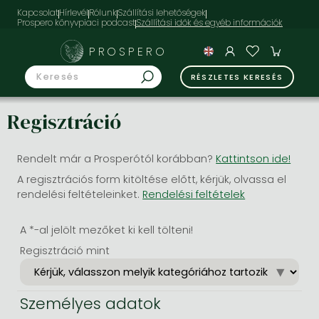
Kapcsolat
Hírlevél
Rólunk
Szállítási lehetőségek
Prospero könyvpiaci podcast
PROSPERO
RÉSZLETES KERESÉS
Regisztráció
Rendelt már a Prosperótól korábban?
Kattintson ide!
A regisztrációs form kitöltése előtt, kérjük, olvassa el
rendelési feltételeinket.
Rendelési feltételek
A *-al jelölt mezőket ki kell tölteni!
Regisztráció mint
Személyes adatok