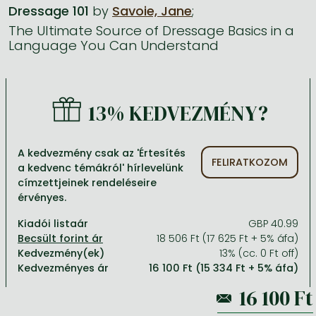
Dressage 101
by
Savoie, Jane
;
The Ultimate Source of Dressage Basics in a
Minden készletes könyv
Képregény, manga
Krasznahorkai László könyvek
Művészetek
Számítástechnika, információs technológia
Language You Can Understand
Képregény, manga
Krimi, bűnügyi, thriller
Kertész Imre könyvek angolul és németül
Család, gyermeknevelés, egészség
Gazdaság, üzlet
Krimi, bűnügyi, thriller
Fantasy
Esterházy Péter könyvek
Nyelvkönyvek, szótárak
Mérnöki tudományok
13% KEDVEZMÉNY?
Fantasy
Irodalom
Szabó Magda könyvek angolul és németül
Hobbi, szabadidő
Humán tudományok
Romantika
Romantika
David Szalay könyvek
Ezotéria
Orvostudomány, állatorvostudomány és gyógyszerészet
A kedvezmény csak az 'Értesítés
FELIRATKOZOM
Jujutsu Kaisen manga sorozat
Tóth Krisztina könyvek angolul és németül
Sport, játék
Természettudományok
a kedvenc témákról' hírlevelünk
címzettjeinek rendeléseire
One Piece manga
Nádas Péter könyvek angolul és németül
Utazás
Általános kézikönyvek, enciklopédiák
érvényes.
Vagabond manga
Bessel van der Kolk könyvek
Vallás
Kiadói listaár
GBP 40.99
18 506 Ft (17 625 Ft + 5% áfa)
Ana Huang könyvek
Dian Fossey könyvek
Társadalomtudományok
Kedvezmény(ek)
13% (cc. 0 Ft off)
Trónok harca könyvek
Tankönyv, segédkönyv
Kedvezményes ár
16 100 Ft (15 334 Ft + 5% áfa)
Stephen King könyvek
Richard Dawkins könyvek