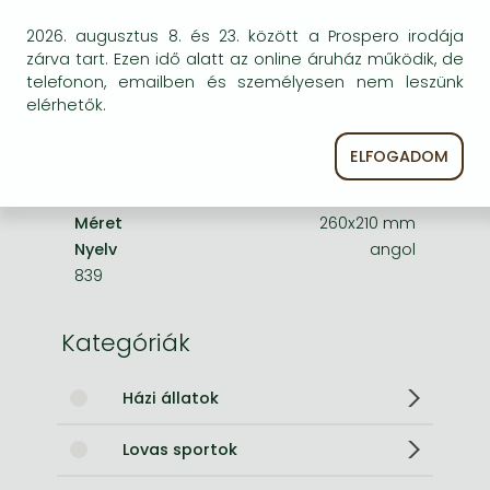
A termék adatai:
2026. augusztus 8. és 23. között a Prospero irodája
zárva tart. Ezen idő alatt az online áruház működik, de
Kiadó
Trafalgar Square Books
telefonon, emailben és személyesen nem leszünk
Megjelenés dátuma
2025. szeptember 9.
elérhetők.
ISBN
9781646012169
ELFOGADOM
Kötéstípus
Puhakötés
Terjedelem
408 oldal
Méret
260x210 mm
Nyelv
angol
839
Kategóriák
Házi állatok
Lovas sportok