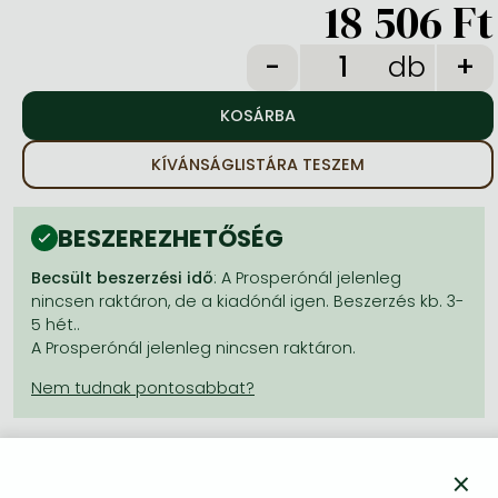
18 506 Ft
Frieren manga
Bleach manga
db
One-Punch Man manga
KÍVÁNSÁGLISTÁRA TESZEM
BESZEREZHETŐSÉG
Becsült beszerzési idő
: A Prosperónál jelenleg
nincsen raktáron, de a kiadónál igen. Beszerzés kb. 3-
5 hét..
A Prosperónál jelenleg nincsen raktáron.
×