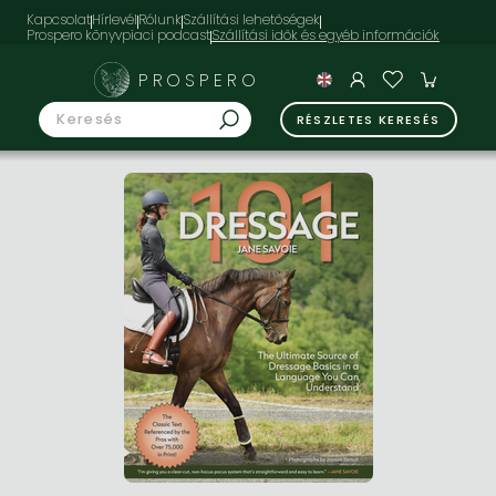
Kapcsolat
Hírlevél
Rólunk
Szállítási lehetőségek
Prospero könyvpiaci podcast
PROSPERO
RÉSZLETES KERESÉS