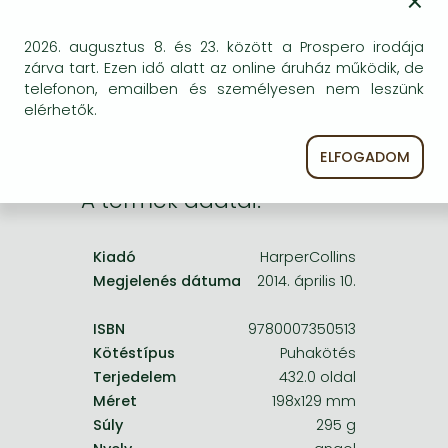
×
Frieren manga
egyszer keresni szerzővel és címmel. Ha nem talál
másik, kapható kiadást, forduljon
Bleach manga
2026. augusztus 8. és 23. között a Prospero irodája
ügyfélszolgálatunkhoz!
zárva tart. Ezen idő alatt az online áruház működik, de
One-Punch Man manga
telefonon, emailben és személyesen nem leszünk
elérhetők.
ELFOGADOM
A termék adatai:
Kiadó
HarperCollins
Megjelenés dátuma
2014. április 10.
ISBN
9780007350513
Kötéstípus
Puhakötés
Terjedelem
432.0 oldal
Méret
198x129 mm
Súly
295 g