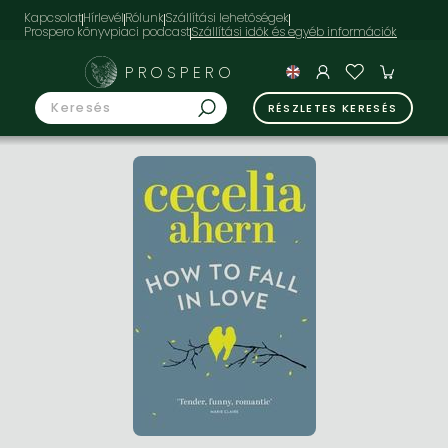
Kapcsolat
Hírlevél
Rólunk
Szállítási lehetőségek
Prospero könyvpiaci podcast
PROSPERO
RÉSZLETES KERESÉS