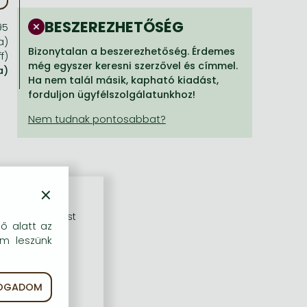
BESZEREZHETŐSÉG
95
a)
Bizonytalan a beszerezhetőség. Érdemes
f)
még egyszer keresni szerzővel és címmel.
a)
Ha nem talál másik, kapható kiadást,
forduljon ügyfélszolgálatunkhoz!
×
rű szolgáltatást
dő alatt az
em leszünk
FOGADOM