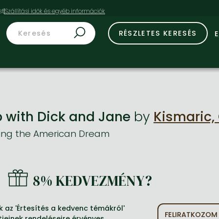
st
RÉSZLETES KERESÉS
 with Dick and Jane
by
Kismaric,
ving the American Dream
8% KEDVEZMÉNY?
 az 'Értesítés a kedvenc témákról'
FELIRATKOZOM
tjeinek rendeléseire érvényes.