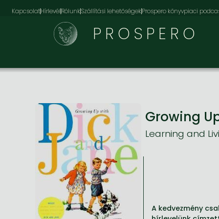
Kapcsolat
Hírlevél
Rólunk
Szállítási lehetőségek
Prospero könyvpiaci podca
PROSPERO
Growing Up
Learning and Li
A kedvezmény csak
hírlevelünk címzet