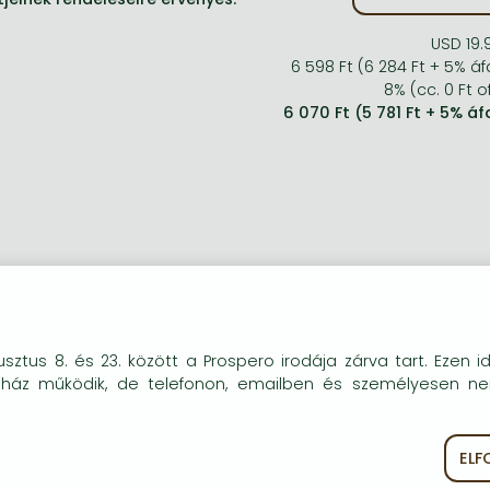
USD 19.
6 598 Ft (6 284 Ft + 5% áf
8% (cc. 0 Ft of
6 070 Ft (5 781 Ft + 5% áf
okie-kat (sütiket) használunk, melyek célja, hogy teljesebb kö
sztus 8. és 23. között a Prospero irodája zárva tart. Ezen i
óink részére.
uház működik, de telefonon, emailben és személyesen n
EL
ékoztató
Süti szabályzat