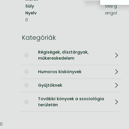
Súly
568 g
Bleach manga
Nyelv
angol
0
One-Punch Man manga
Kategóriák
Régiségek, dísztárgyak,
műkereskedelem
Humoros kiskönyvek
Gyűjtőknek
További könyvek a szociológia
területén
0