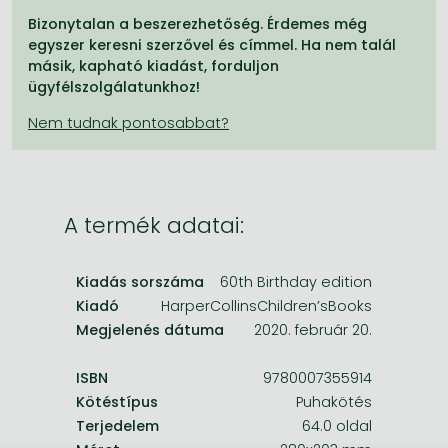
Frieren manga
Bizonytalan a beszerezhetőség. Érdemes még
Bleach manga
egyszer keresni szerzővel és címmel. Ha nem talál
másik, kapható kiadást, forduljon
One-Punch Man manga
ügyfélszolgálatunkhoz!
A termék adatai:
Kiadás sorszáma
60th Birthday edition
Kiadó
HarperCollinsChildren’sBooks
Megjelenés dátuma
2020. február 20.
ISBN
9780007355914
Kötéstípus
Puhakötés
Terjedelem
64.0 oldal