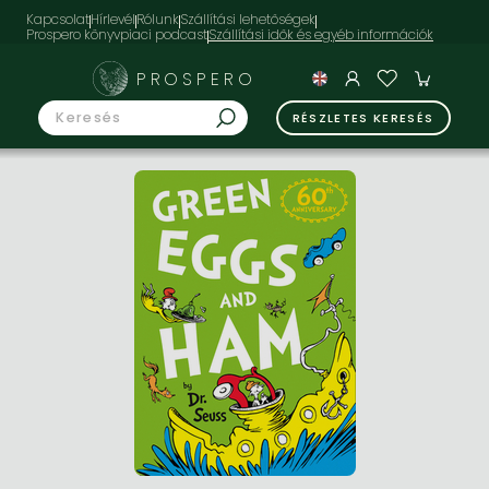
Kapcsolat
Hírlevél
Rólunk
Szállítási lehetőségek
Prospero könyvpiaci podcast
PROSPERO
RÉSZLETES KERESÉS