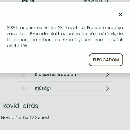
Méret
280x203 mm
Súly
250 g
×
Nyelv
angol
Illusztrációk
w. numerous col. ill.
2026. augusztus 8. és 23. között a Prospero irodája
0
zárva tart. Ezen idő alatt az online áruház működik, de
telefonon, emailben és személyesen nem leszünk
Kategóriák
elérhetők.
ELFOGADOM
Képeskönyvek, lapozók
Klasszikus irodalom
Ifjúsági
Rövid leírás:
Now a Netflix TV Series!