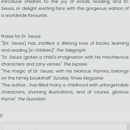
introduce children to the joy of words, reading, and Dr.
Seuss, or delight existing fans with this gorgeous edition of
a worldwide favourite.
Praise for Dr. Seuss:
"[Dr. Seuss] has...instilled a lifelong love of books, learning
and reading [in children]"
The Telegraph
"Dr. Seuss ignites a child's imagination with his mischievous
characters and zany verses"
The Express
"The magic of Dr. Seuss, with his hilarious rhymes, belongs
on the family bookshelf"
Sunday Times Magazine
"The author... has filled many a childhood with unforgettable
characters, stunning illustrations, and of course, glorious
rhyme"
The Guardian
0