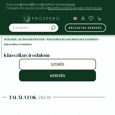
Kapcsolat
Hírlevél
Rólunk
Szállítási lehetőségek
Prospero könyvpiaci podcast
PROSPERO
RÉSZLETES KERESÉS
Gyermek- és ifjúsági könyvek
»
Klasszikus és szórakoztató irodalom
»
Klasszikus irodalom
Klasszikus irodalom
SZŰRÉS
TALÁLATOK
28130