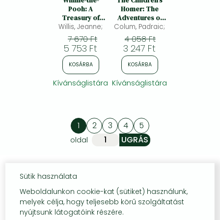
Winnie-the-
The Children's
Pooh: A
Homer: The
Treasury of
Adventures of
Heart-warming
Willis, Jeanne;
Colum, Padraic;
Odysseus and
Adventures in
the Tale of Troy
7 670 Ft
4 058 Ft
Rhyme
5 753 Ft
3 247 Ft
KOSÁRBA
KOSÁRBA
Kívánságlistára
Kívánságlistára
1
2
3
4
5
oldal
Sütik használata
Weboldalunkon cookie-kat (sütiket) használunk,
melyek célja, hogy teljesebb körű szolgáltatást
nyújtsunk látogatóink részére.