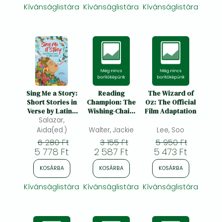
Kívánságlistára
Kívánságlistára
Kívánságlistára
Sing Me a Story:
Reading
The Wizard of
Short Stories in
Champion: The
Oz: The Official
Verse by Latine
Wishing-Chair:
Film Adaptation
Authors
Salazar,
The Wizard's
Party: Red Band
Aida(ed.)
Walter, Jackie
Lee, Soo
2
6 280 Ft
3 155 Ft
5 950 Ft
5 778 Ft
2 587 Ft
5 473 Ft
KOSÁRBA
KOSÁRBA
KOSÁRBA
Kívánságlistára
Kívánságlistára
Kívánságlistára