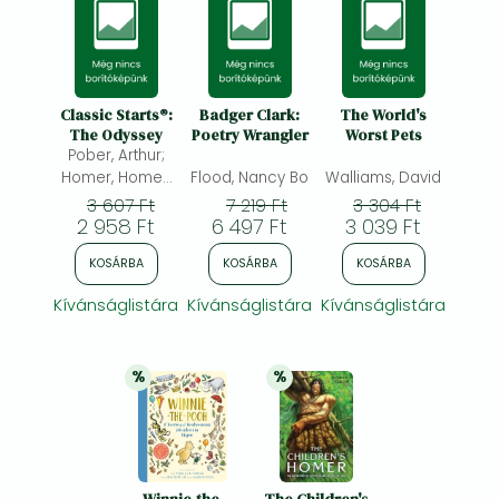
Classic Starts®:
Badger Clark:
The World's
The Odyssey
Poetry Wrangler
Worst Pets
Pober, Arthur;
Homer, Homer;
Flood, Nancy Bo
Walliams, David
Zamorsky, Tania
3 607 Ft
7 219 Ft
3 304 Ft
2 958 Ft
6 497 Ft
3 039 Ft
KOSÁRBA
KOSÁRBA
KOSÁRBA
Kívánságlistára
Kívánságlistára
Kívánságlistára
%
%
25% 
kedvezmény
20% 
kedvezmény