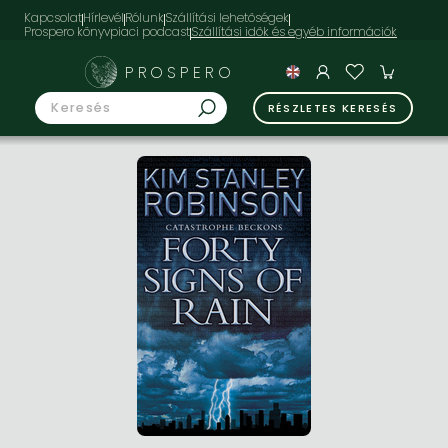
Kapcsolat
Hírlevél
Rólunk
Szállítási lehetőségek
Prospero könyvpiaci podcast
PROSPERO
RÉSZLETES KERESÉS