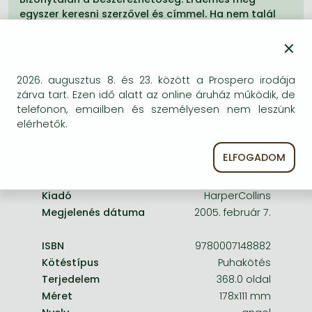
Frieren manga
egyszer keresni szerzővel és címmel. Ha nem talál
másik, kapható kiadást, forduljon
Bleach manga
×
ügyfélszolgálatunkhoz!
One-Punch Man manga
2026. augusztus 8. és 23. között a Prospero irodája
zárva tart. Ezen idő alatt az online áruház működik, de
telefonon, emailben és személyesen nem leszünk
elérhetők.
A termék adatai:
ELFOGADOM
Kiadás sorszáma
Revised
Kiadó
HarperCollins
Megjelenés dátuma
2005. február 7.
ISBN
9780007148882
Kötéstípus
Puhakötés
Terjedelem
368.0 oldal
Méret
178x111 mm