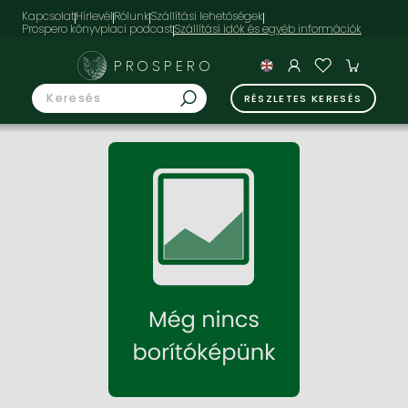
Kapcsolat
Hírlevél
Rólunk
Szállítási lehetőségek
Prospero könyvpiaci podcast
PROSPERO
RÉSZLETES KERESÉS