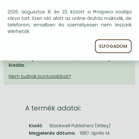
Frieren manga
5 846 Ft
2026. augusztus 8. és 23. között a Prospero irodája
Bleach manga
zárva tart. Ezen idő alatt az online áruház működik, de
KÍVÁNSÁGLISTÁRA TESZEM
One-Punch Man manga
telefonon, emailben és személyesen nem leszünk
elérhetők.
BESZEREZHETŐSÉG
ELFOGADOM
A kiadónál véglegesen elfogyott, nem rendelhető.
Érdemes újra keresni a címmel, hátha van újabb
kiadás.
A termék adatai:
Kiadó
Blackwell Publishers (Wiley)
Megjelenés dátuma
1987. április 14.