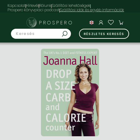
Kapcsolat
Hírlevél
Rólunk
Szállítási lehetőségek
Prospero könyvpiaci podcast
PROSPERO
RÉSZLETES KERESÉS