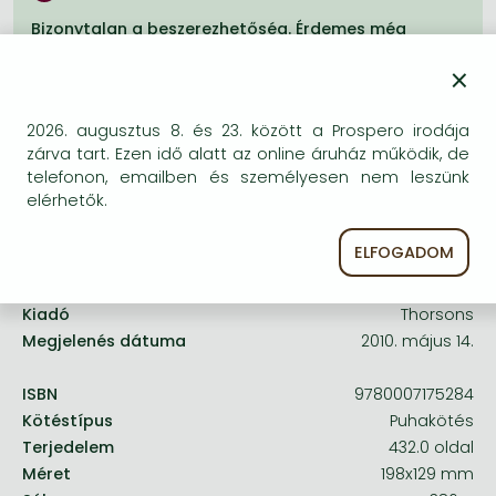
Frieren manga
Bizonytalan a beszerezhetőség. Érdemes még
Bleach manga
egyszer keresni szerzővel és címmel. Ha nem talál
×
másik, kapható kiadást, forduljon
One-Punch Man manga
ügyfélszolgálatunkhoz!
2026. augusztus 8. és 23. között a Prospero irodája
zárva tart. Ezen idő alatt az online áruház működik, de
telefonon, emailben és személyesen nem leszünk
elérhetők.
A termék adatai:
ELFOGADOM
Kiadó
Thorsons
Megjelenés dátuma
2010. május 14.
ISBN
9780007175284
Kötéstípus
Puhakötés
Terjedelem
432.0 oldal
Méret
198x129 mm