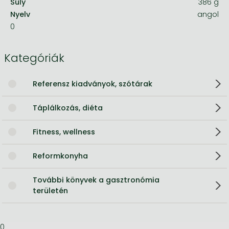
Súly
386 g
Nyelv
angol
0
Kategóriák
Referensz kiadványok, szótárak
Táplálkozás, diéta
Fitness, wellness
Reformkonyha
További könyvek a gasztronómia
területén
0