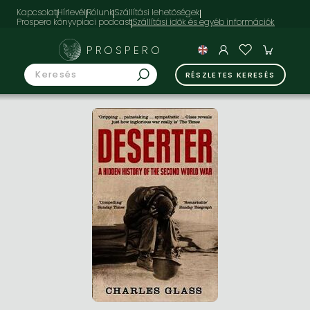
Kapcsolat
Hírlevél
Rólunk
Szállítási lehetőségek
Prospero könyvpiaci podcast
PROSPERO
RÉSZLETES KERESÉS