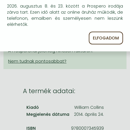
Frieren manga
KÍVÁNSÁGLISTÁRA TESZEM
2026. augusztus 8. és 23. között a Prospero irodája
zárva tart. Ezen idő alatt az online áruház működik, de
Bleach manga
telefonon, emailben és személyesen nem leszünk
BESZEREZHETŐSÉG
One-Punch Man manga
elérhetők.
Becsült beszerzési idő
: A Prosperónál jelenleg
ELFOGADOM
nincsen raktáron, de a kiadónál igen. Beszerzés kb. 3-
5 hét..
A Prosperónál jelenleg nincsen raktáron.
A termék adatai:
Kiadó
William Collins
Megjelenés dátuma
2014. április 24.
ISBN
9780007345939