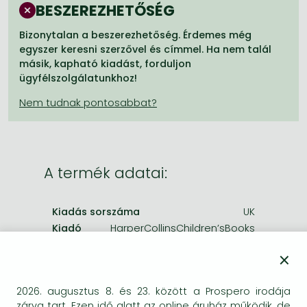
Frieren manga
BESZEREZHETŐSÉG
Bleach manga
Bizonytalan a beszerezhetőség. Érdemes még
egyszer keresni szerzővel és címmel. Ha nem talál
One-Punch Man manga
másik, kapható kiadást, forduljon
ügyfélszolgálatunkhoz!
A termék adatai:
Kiadás sorszáma
UK
Kiadó
HarperCollinsChildren’sBooks
Megjelenés dátuma
2008. október 1.
×
ISBN
9780007286072
2026. augusztus 8. és 23. között a Prospero irodája
Kötéstípus
Puhakötés
zárva tart. Ezen idő alatt az online áruház működik, de