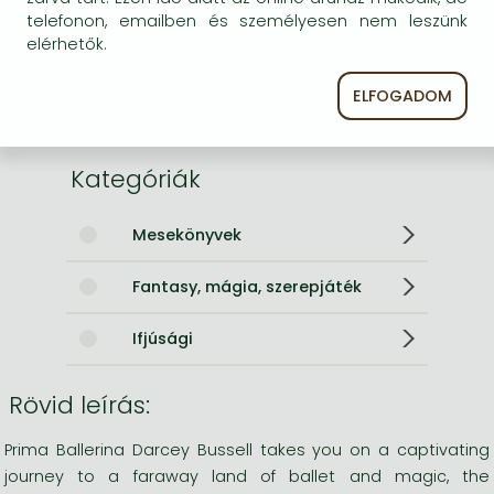
Terjedelem
96.0 oldal
telefonon, emailben és személyesen nem leszünk
Méret
198x129 mm
elérhetők.
Súly
91 g
Nyelv
angol
ELFOGADOM
0
Kategóriák
Mesekönyvek
Fantasy, mágia, szerepjáték
Ifjúsági
Rövid leírás:
Prima Ballerina Darcey Bussell takes you on a captivating
journey to a faraway land of ballet and magic, the