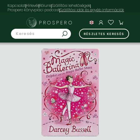
Kapcsolat
Hírlevél
Rólunk
Szállítási lehetőségek
Prospero könyvpiaci podcast
PROSPERO
RÉSZLETES KERESÉS