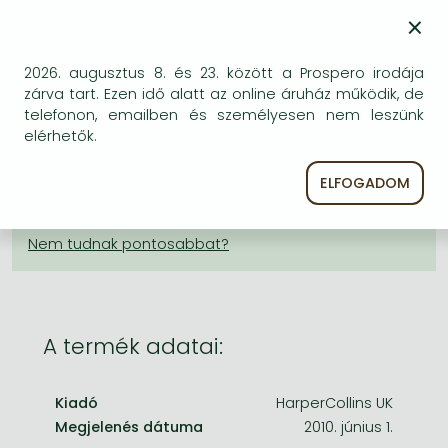
18 522 Ft
Frieren manga
×
Bleach manga
KÍVÁNSÁGLISTÁRA TESZEM
2026. augusztus 8. és 23. között a Prospero irodája
One-Punch Man manga
zárva tart. Ezen idő alatt az online áruház működik, de
BESZEREZHETŐSÉG
telefonon, emailben és személyesen nem leszünk
elérhetők.
Bizonytalan a beszerezhetőség. Érdemes még
egyszer keresni szerzővel és címmel. Ha nem talál
ELFOGADOM
másik, kapható kiadást, forduljon
ügyfélszolgálatunkhoz!
A termék adatai:
Kiadó
HarperCollins UK
Megjelenés dátuma
2010. június 1.