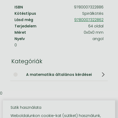
ISBN
9780007322886
Kötéstípus
Spirálkötés
Lásd még
9780007322862
Terjedelem
64 oldal
Méret
0x0x0 mm
Nyelv
angol
0
Kategóriák
A matematika általános kérdései
0
Sütik használata
Weboldalunkon cookie-kat (sütiket) használunk,