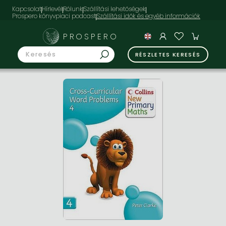
Kapcsolat
Hírlevél
Rólunk
Szállítási lehetőségek
Prospero könyvpiaci podcast
PROSPERO
RÉSZLETES KERESÉS