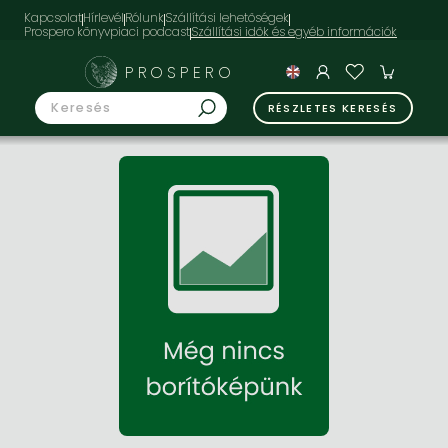
Kapcsolat
Hírlevél
Rólunk
Szállítási lehetőségek
Prospero könyvpiaci podcast
PROSPERO
RÉSZLETES KERESÉS