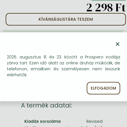
Frieren manga
2 298 Ft
Bleach manga
KÍVÁNSÁGLISTÁRA TESZEM
One-Punch Man manga
BESZEREZHETŐSÉG
×
Bizonytalan a beszerezhetőség. Érdemes még
egyszer keresni szerzővel és címmel. Ha nem talál
2026. augusztus 8. és 23. között a Prospero irodája
másik, kapható kiadást, forduljon
zárva tart. Ezen idő alatt az online áruház működik, de
ügyfélszolgálatunkhoz!
telefonon, emailben és személyesen nem leszünk
elérhetők.
ELFOGADOM
A termék adatai:
Kiadás sorszáma
Revised