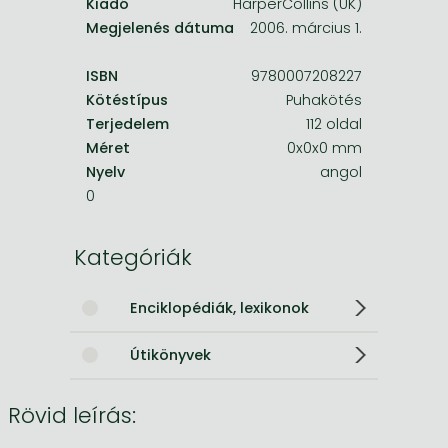
Kiadó
HarperCollins (UK)
Megjelenés dátuma
2006. március 1.
ISBN
9780007208227
Kötéstípus
Puhakötés
Terjedelem
112 oldal
Méret
0x0x0 mm
Nyelv
angol
0
Kategóriák
Enciklopédiák, lexikonok
Útikönyvek
Rövid leírás: