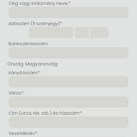
Cég vagy intézmény neve:*
Minden készletes könyv
Képregény, manga
Krasznahorkai László könyvek
Művészetek
Számítástechnika, információs technológia
Adószám (11 számjegy)*
Képregény, manga
Krimi, bűnügyi, thriller
Kertész Imre könyvek angolul és németül
Család, gyermeknevelés, egészség
Gazdaság, üzlet
Krimi, bűnügyi, thriller
Fantasy
Esterházy Péter könyvek
Nyelvkönyvek, szótárak
Mérnöki tudományok
Bankszámlaszám:
Fantasy
Irodalom
Szabó Magda könyvek angolul és németül
Hobbi, szabadidő
Humán tudományok
Romantika
Romantika
David Szalay könyvek
Ezotéria
Orvostudomány, állatorvostudomány és gyógyszerészet
Ország: Magyarország
Jujutsu Kaisen manga sorozat
Tóth Krisztina könyvek angolul és németül
Sport, játék
Természettudományok
Irányítószám*:
One Piece manga
Nádas Péter könyvek angolul és németül
Utazás
Általános kézikönyvek, enciklopédiák
Város*:
Vagabond manga
Bessel van der Kolk könyvek
Vallás
Ana Huang könyvek
Dian Fossey könyvek
Társadalomtudományok
Cím (utca, tér, stb.) és házszám*:
Trónok harca könyvek
Tankönyv, segédkönyv
Stephen King könyvek
Richard Dawkins könyvek
Vezetéknév*: