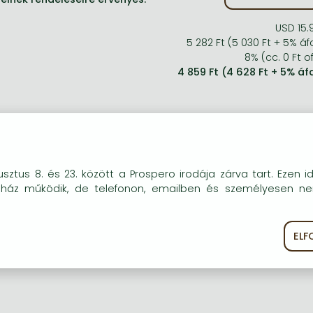
USD 15.
5 282 Ft (5 030 Ft + 5% áf
8% (cc. 0 Ft of
4 859 Ft (4 628 Ft + 5% áf
okie-kat (sütiket) használunk, melyek célja, hogy teljesebb kö
sztus 8. és 23. között a Prospero irodája zárva tart. Ezen i
óink részére.
uház működik, de telefonon, emailben és személyesen n
EL
ékoztató
Süti szabályzat