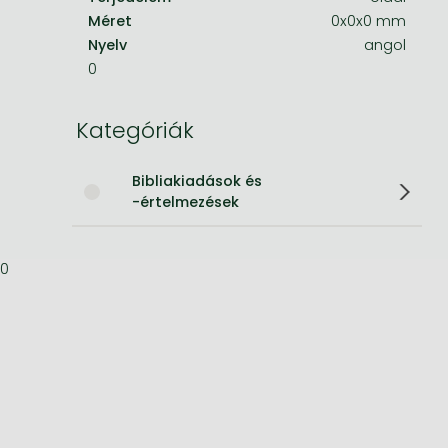
Méret
0x0x0 mm
Bleach manga
Nyelv
angol
0
One-Punch Man manga
Kategóriák
Bibliakiadások és
-értelmezések
0