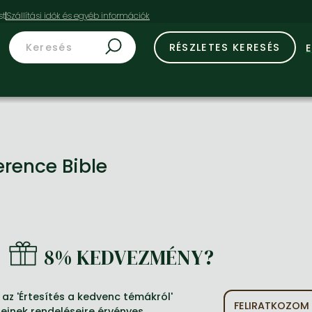
st
RÉSZLETES KERESÉS
erence Bible
8% KEDVEZMÉNY?
az 'Értesítés a kedvenc témákról'
FELIRATKOZOM
jeinek rendeléseire érvényes.