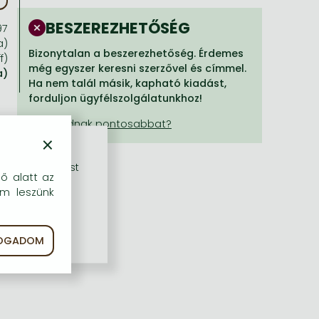
BESZEREZHETŐSÉG
97
a)
Bizonytalan a beszerezhetőség. Érdemes
f)
még egyszer keresni szerzővel és címmel.
a)
Ha nem talál másik, kapható kiadást,
forduljon ügyfélszolgálatunkhoz!
×
rű szolgáltatást
dő alatt az
em leszünk
FOGADOM