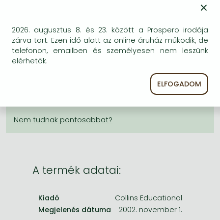
13 888 Ft
Frieren manga
×
Bleach manga
KÍVÁNSÁGLISTÁRA TESZEM
2026. augusztus 8. és 23. között a Prospero irodája
One-Punch Man manga
zárva tart. Ezen idő alatt az online áruház működik, de
telefonon, emailben és személyesen nem leszünk
BESZEREZHETŐSÉG
elérhetők.
Bizonytalan a beszerezhetőség. Érdemes még
egyszer keresni szerzővel és címmel. Ha nem talál
ELFOGADOM
másik, kapható kiadást, forduljon
ügyfélszolgálatunkhoz!
A termék adatai:
Kiadó
Collins Educational
Megjelenés dátuma
2002. november 1.