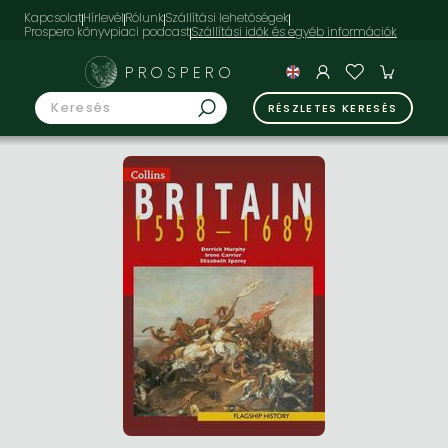
Kapcsolat
Hírlevél
Rólunk
Szállítási lehetőségek
Prospero könyvpiaci podcast
PROSPERO
RÉSZLETES KERESÉS