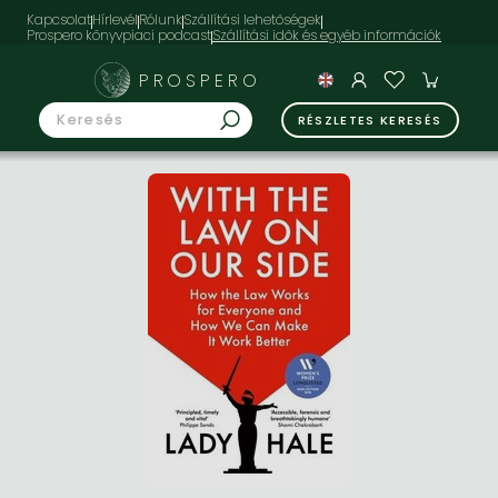
Kapcsolat
Hírlevél
Rólunk
Szállítási lehetőségek
Prospero könyvpiaci podcast
PROSPERO
RÉSZLETES KERESÉS