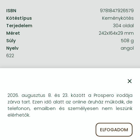
ISBN
9781847926579
Kötéstípus
Keménykötés
Terjedelem
304 oldal
Méret
242x164x29 mm
Súly
508 g
Nyelv
angol
622
Kategóriák
×
Szociológia általában, módszertan,
2026. augusztus 8. és 23. között a Prospero irodája
kézikönyvek
zárva tart. Ezen idő alatt az online áruház működik, de
telefonon, emailben és személyesen nem leszünk
Dolgos hétköznapok
elérhetők.
Gender studies
ELFOGADOM