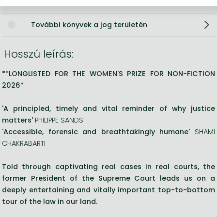
Jogtudomány általában, kézikönyvek
További könyvek a jog területén
Hosszú leírás:
**LONGLISTED FOR THE WOMEN'S PRIZE FOR NON-FICTION
2026*
'A principled, timely and vital reminder of why justice
matters'
PHILIPPE SANDS
'Accessible, forensic and breathtakingly humane'
SHAMI
CHAKRABARTI
Told through captivating real cases in real courts, the
former President of the Supreme Court leads us on a
deeply entertaining and vitally important top-to-bottom
tour of the law in our land.