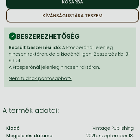
Frieren manga
Bleach manga
KÍVÁNSÁGLISTÁRA TESZEM
One-Punch Man manga
BESZEREZHETŐSÉG
Becsült beszerzési idő
: A Prosperónál jelenleg
nincsen raktáron, de a kiadónál igen. Beszerzés kb. 3-
5 hét..
A Prosperónál jelenleg nincsen raktáron.
A termék adatai:
Kiadó
Vintage Publishing
Megjelenés dátuma
2025. szeptember 18.