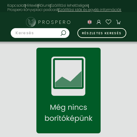
Kapcsolat
Hírlevél
Rólunk
Szállítási lehetőségek
Prospero könyvpiaci podcast
PROSPERO
RÉSZLETES KERESÉS