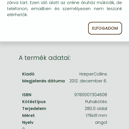
Frieren manga
zárva tart. Ezen idő alatt az online áruház működik, de
egyszer keresni szerzővel és címmel. Ha nem talál
telefonon, emailben és személyesen nem leszünk
másik, kapható kiadást, forduljon
Bleach manga
elérhetők.
ügyfélszolgálatunkhoz!
One-Punch Man manga
ELFOGADOM
A termék adatai:
Kiadó
HarperCollins
Megjelenés dátuma
2012. december 6.
ISBN
9780007304608
Kötéstípus
Puhakötés
Terjedelem
280.0 oldal
Méret
178x111 mm
Nyelv
angol