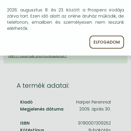
Frieren manga
KÍVÁNSÁGLISTÁRA TESZEM
2026. augusztus 8. és 23. között a Prospero irodája
Bleach manga
zárva tart. Ezen idő alatt az online áruház működik, de
BESZEREZHETŐSÉG
telefonon, emailben és személyesen nem leszünk
One-Punch Man manga
elérhetők.
Megrendelésre a kiadó utánnyomja a könyvet.
Rendelhető, de a szokásosnál kicsit lassabban
ELFOGADOM
érkezik meg.
A termék adatai:
Kiadó
Harper Perennial
Megjelenés dátuma
2009. április 30.
ISBN
9780007309252
Kötéstípus
Puhakötés