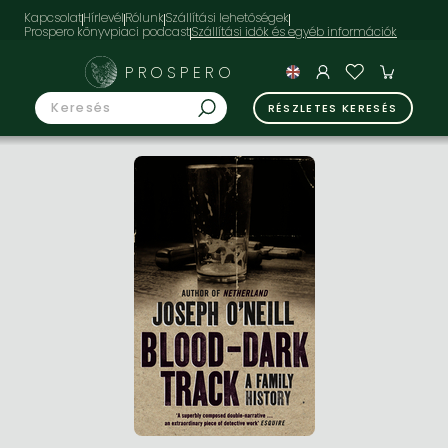
Kapcsolat
Hírlevél
Rólunk
Szállítási lehetőségek
Prospero könyvpiaci podcast
PROSPERO
RÉSZLETES KERESÉS