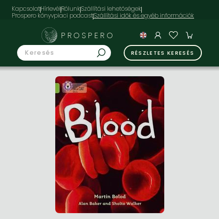
Kapcsolat
Hírlevél
Rólunk
Szállítási lehetőségek
Prospero könyvpiaci podcast
PROSPERO
RÉSZLETES KERESÉS