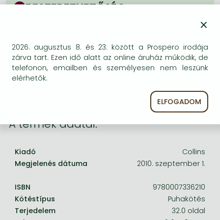
Frieren manga
BESZEREZHETŐSÉG
×
Bleach manga
Bizonytalan a beszerezhetőség. Érdemes még
egyszer keresni szerzővel és címmel. Ha nem talál
One-Punch Man manga
másik, kapható kiadást, forduljon
2026. augusztus 8. és 23. között a Prospero irodája
ügyfélszolgálatunkhoz!
zárva tart. Ezen idő alatt az online áruház működik, de
telefonon, emailben és személyesen nem leszünk
elérhetők.
ELFOGADOM
A termék adatai:
Kiadó
Collins
Megjelenés dátuma
2010. szeptember 1.
ISBN
9780007336210
Kötéstípus
Puhakötés
Terjedelem
32.0 oldal