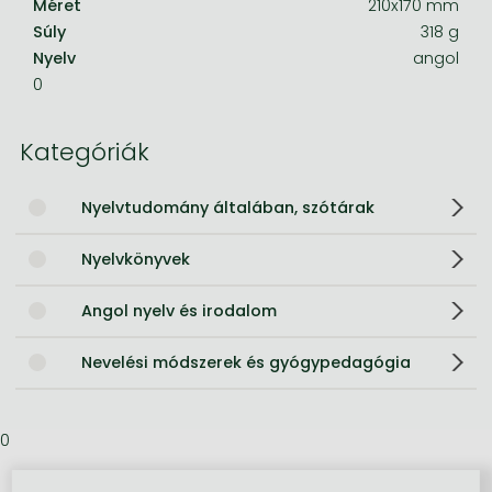
Méret
210x170 mm
Súly
318 g
Nyelv
angol
0
Kategóriák
Nyelvtudomány általában, szótárak
Nyelvkönyvek
Angol nyelv és irodalom
Nevelési módszerek és gyógypedagógia
0