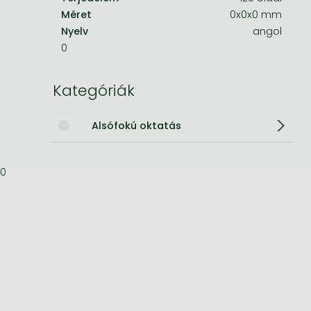
Méret
0x0x0 mm
Bleach manga
Nyelv
angol
0
One-Punch Man manga
Kategóriák
Alsófokú oktatás
0