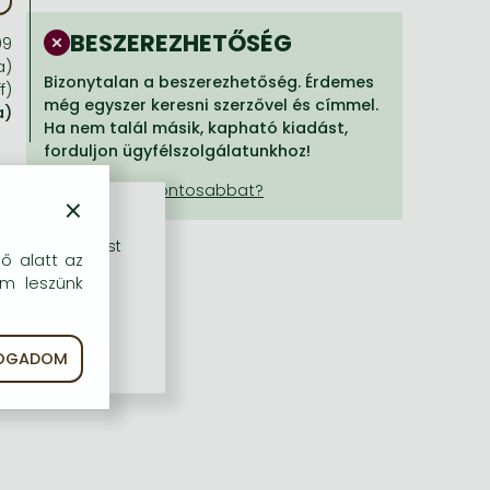
BESZEREZHETŐSÉG
99
a)
Bizonytalan a beszerezhetőség. Érdemes
f)
még egyszer keresni szerzővel és címmel.
a)
Ha nem talál másik, kapható kiadást,
forduljon ügyfélszolgálatunkhoz!
×
rű szolgáltatást
dő alatt az
em leszünk
FOGADOM