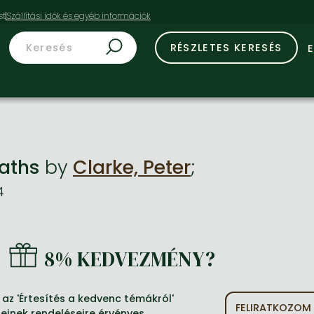
st
RÉSZLETES KERESÉS
Maths
by
Clarke, Peter
;
4
8% KEDVEZMÉNY?
az 'Értesítés a kedvenc témákról'
FELIRATKOZOM
jeinek rendeléseire érvényes.