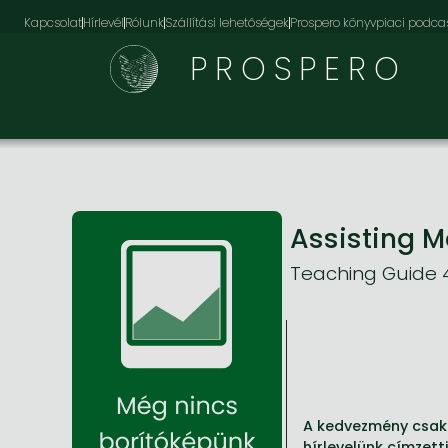
Kapcsolat
Hírlevél
Rólunk
Szállítási lehetőségek
Prospero könyvpiaci podca
PROSPERO
Assisting 
Teaching Guide 
A kedvezmény csak 
hírlevelünk címzett