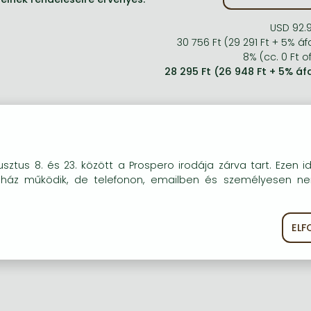
USD 92.
30 756 Ft (29 291 Ft + 5% áf
8% (cc. 0 Ft of
28 295 Ft (26 948 Ft + 5% áf
okie-kat (sütiket) használunk, melyek célja, hogy teljesebb kö
sztus 8. és 23. között a Prospero irodája zárva tart. Ezen i
óink részére.
uház működik, de telefonon, emailben és személyesen n
EL
ékoztató
Süti szabályzat