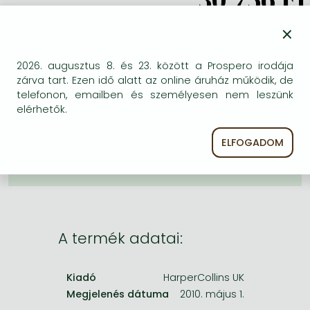
Frieren manga
×
KÍVÁNSÁGLISTÁRA TESZEM
Bleach manga
One-Punch Man manga
2026. augusztus 8. és 23. között a Prospero irodája
BESZEREZHETŐSÉG
zárva tart. Ezen idő alatt az online áruház működik, de
telefonon, emailben és személyesen nem leszünk
Bizonytalan a beszerezhetőség. Érdemes még
elérhetők.
egyszer keresni szerzővel és címmel. Ha nem talál
másik, kapható kiadást, forduljon
ELFOGADOM
ügyfélszolgálatunkhoz!
A termék adatai:
Kiadó
HarperCollins UK
Megjelenés dátuma
2010. május 1.