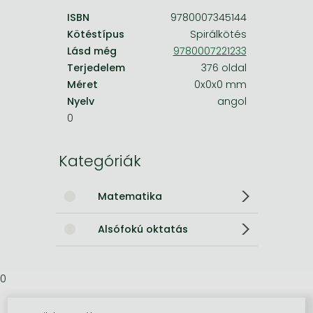
ISBN
9780007345144
Kötéstípus
Spirálkötés
Lásd még
9780007221233
Terjedelem
376 oldal
Méret
0x0x0 mm
Nyelv
angol
0
Kategóriák
Matematika
Alsófokú oktatás
0