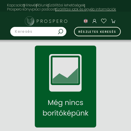
Kapcsolat
Hírlevél
Rólunk
Szállítási lehetőségek
Prospero könyvpiaci podcast
PROSPERO
RÉSZLETES KERESÉS