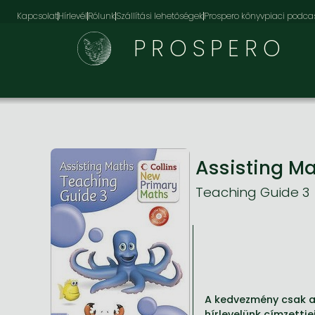
Kapcsolat
Hírlevél
Rólunk
Szállítási lehetőségek
Prospero könyvpiaci podca
PROSPERO
Assisting M
Teaching Guide 3
A kedvezmény csak az
hírlevelünk címzettje