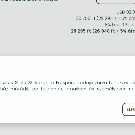
USD 92.
30 756 Ft (29 291 Ft + 5% áf
8% (cc. 0 Ft of
28 295 Ft (26 948 Ft + 5% áf
okie-kat (sütiket) használunk, melyek célja, hogy teljesebb kö
sztus 8. és 23. között a Prospero irodája zárva tart. Ezen i
óink részére.
uház működik, de telefonon, emailben és személyesen n
EL
ékoztató
Süti szabályzat