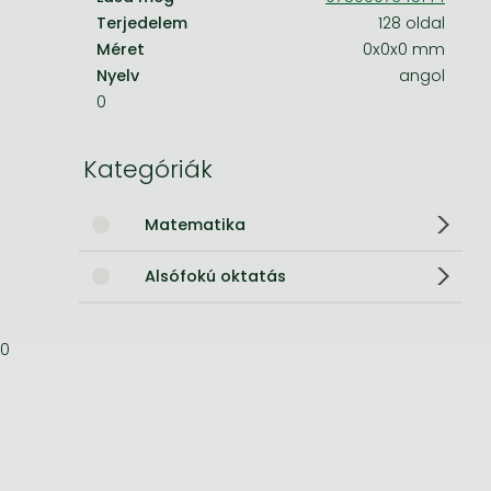
Terjedelem
128 oldal
Bleach manga
Méret
0x0x0 mm
Nyelv
angol
One-Punch Man manga
0
Kategóriák
Matematika
Alsófokú oktatás
0