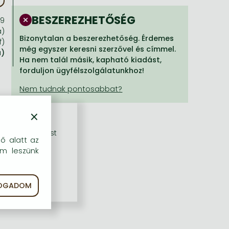
BESZEREZHETŐSÉG
99
a)
Bizonytalan a beszerezhetőség. Érdemes
f)
még egyszer keresni szerzővel és címmel.
a)
Ha nem talál másik, kapható kiadást,
forduljon ügyfélszolgálatunkhoz!
×
rű szolgáltatást
dő alatt az
em leszünk
FOGADOM