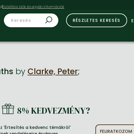
st
RÉSZLETES KERESÉS
aths
by
Clarke, Peter
;
8% KEDVEZMÉNY?
 'Értesítés a kedvenc témákról'
FELIRATKOZOM
inek rendeléseire érvényes.