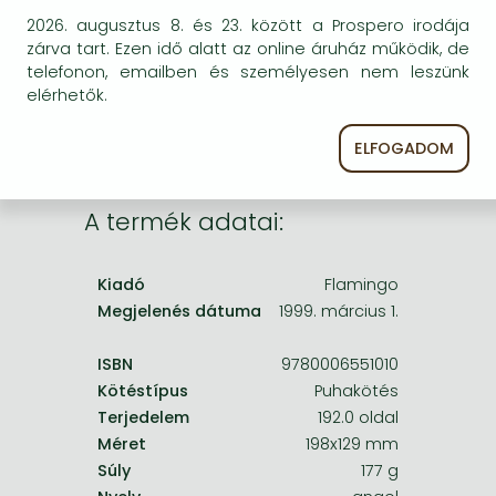
Frieren manga
egyszer keresni szerzővel és címmel. Ha nem talál
2026. augusztus 8. és 23. között a Prospero irodája
másik, kapható kiadást, forduljon
Bleach manga
zárva tart. Ezen idő alatt az online áruház működik, de
ügyfélszolgálatunkhoz!
telefonon, emailben és személyesen nem leszünk
One-Punch Man manga
elérhetők.
ELFOGADOM
A termék adatai:
Kiadó
Flamingo
Megjelenés dátuma
1999. március 1.
ISBN
9780006551010
Kötéstípus
Puhakötés
Terjedelem
192.0 oldal
Méret
198x129 mm
Súly
177 g