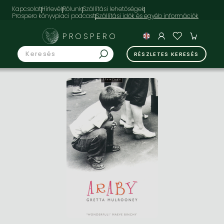
Kapcsolat
Hírlevél
Rólunk
Szállítási lehetőségek
Prospero könyvpiaci podcast
PROSPERO
RÉSZLETES KERESÉS