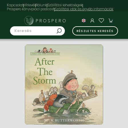
Kapcsolat
Hírlevél
Rólunk
Szállítási lehetőségek
Prospero könyvpiaci podcast
PROSPERO
RÉSZLETES KERESÉS