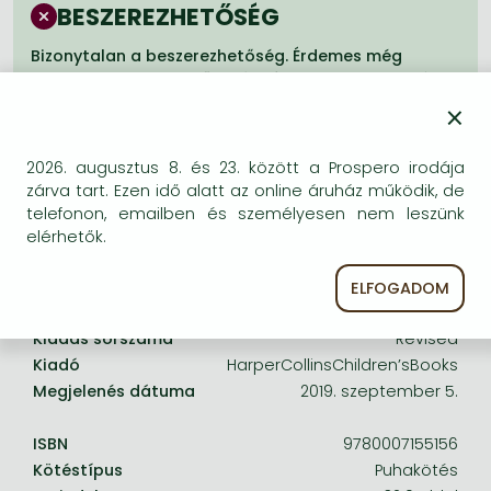
Frieren manga
BESZEREZHETŐSÉG
Bleach manga
Bizonytalan a beszerezhetőség. Érdemes még
egyszer keresni szerzővel és címmel. Ha nem talál
One-Punch Man manga
másik, kapható kiadást, forduljon
×
ügyfélszolgálatunkhoz!
2026. augusztus 8. és 23. között a Prospero irodája
zárva tart. Ezen idő alatt az online áruház működik, de
telefonon, emailben és személyesen nem leszünk
elérhetők.
A termék adatai:
ELFOGADOM
Kiadás sorszáma
Revised
Kiadó
HarperCollinsChildren’sBooks
Megjelenés dátuma
2019. szeptember 5.
ISBN
9780007155156
Kötéstípus
Puhakötés