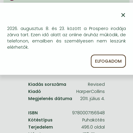
Frieren manga
Bizonytalan a beszerezhetőség. Érdemes még
×
Bleach manga
egyszer keresni szerzővel és címmel. Ha nem talál
másik, kapható kiadást, forduljon
One-Punch Man manga
ügyfélszolgálatunkhoz!
2026. augusztus 8. és 23. között a Prospero irodája
zárva tart. Ezen idő alatt az online áruház működik, de
telefonon, emailben és személyesen nem leszünk
elérhetők.
ELFOGADOM
A termék adatai:
Kiadás sorszáma
Revised
Kiadó
HarperCollins
Megjelenés dátuma
2011. július 4.
ISBN
9780007156948
Kötéstípus
Puhakötés
Terjedelem
496.0 oldal