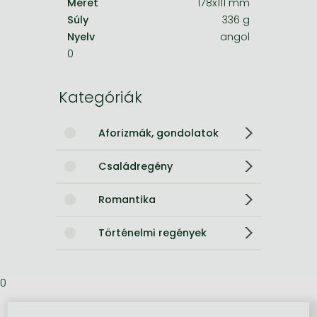
Méret
178x111 mm
Súly
336 g
Nyelv
angol
0
Kategóriák
Aforizmák, gondolatok
Családregény
Romantika
Történelmi regények
0