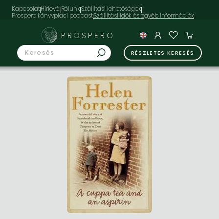
Kapcsolat
Hírlevél
Rólunk
Szállítási lehetőségek
Prospero könyvpiaci podcast
PROSPERO
RÉSZLETES KERESÉS