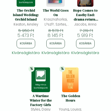
The Orchid
The World Goes
Hope Comes to
Island Wedding:
On
Eastby End:
Orchid Island
Krasznahorkai,
drama returns
in the gripping
Keaton, Ainsley
L?szl?; Szirtes,
Jacobs, Anna
new saga series
George; Mulzet,
5 950 Ft
8 573 Ft
7 219 Ft
from multi-
5 473 Ft
Ottilie; Batki,
8 145 Ft
5 919 Ft
million-copy
John;
bestseller Anna
KOSÁRBA
KOSÁRBA
KOSÁRBA
Jacobs
Kívánságlistára
Kívánságlistára
Kívánságlistára
%
%
20% 
kedvezmény
25% 
kedvezmény
A Wartime
The Golden
Winter for the
Hours
Factory Girls
Styles, Daisy
Young, Louisa;