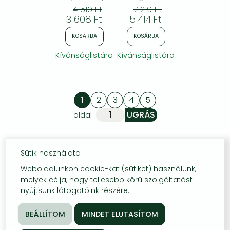
4 510 Ft
7 219 Ft
3 608 Ft
5 414 Ft
KOSÁRBA
KOSÁRBA
Kívánságlistára
Kívánságlistára
1
2
3
4
5
oldal
Sütik használata
Weboldalunkon cookie-kat (sütiket) használunk,
melyek célja, hogy teljesebb körű szolgáltatást
nyújtsunk látogatóink részére.