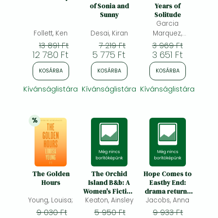
Frieren manga
of Sonia and
Years of
Sunny
Solitude
Bleach manga
Garcia
Follett, Ken
Desai, Kiran
Marquez,
One-Punch Man manga
Gabriel
13 891 Ft
7 219 Ft
3 969 Ft
12 780 Ft
5 775 Ft
3 651 Ft
KOSÁRBA
KOSÁRBA
KOSÁRBA
Kívánságlistára
Kívánságlistára
Kívánságlistára
%
25% 
kedvezmény
The Golden
The Orchid
Hope Comes to
Hours
Island B&b: A
Eastby End:
Women's Fiction
drama returns
Young, Louisa;
Saga of Heartfelt
Keaton, Ainsley
in the gripping
Jacobs, Anna
Love and
new saga series
9 030 Ft
5 950 Ft
9 933 Ft
Second
from multi-