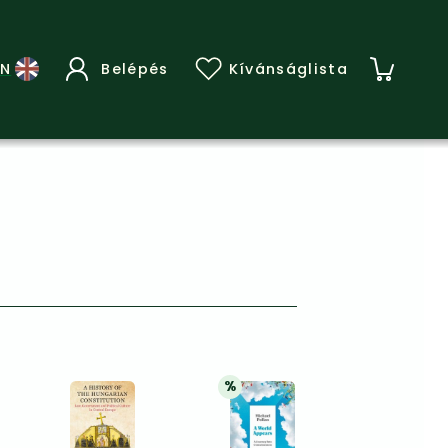
Belépés
Kívánságlista
%
y
20% 
kedvezmény