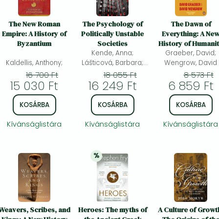
The New Roman
The Psychology of
The Dawn of
Empire: A History of
Politically Unstable
Everything: A Ne
Byzantium
Societies
History of Humani
Kende, Anna;
Graeber, David;
Kaldellis, Anthony;
Lášticová, Barbara;
Wengrow, David
(ed.)
16 700 Ft
18 055 Ft
8 573 Ft
15 030 Ft
16 249 Ft
6 859 Ft
KOSÁRBA
KOSÁRBA
KOSÁRBA
Kívánságlistára
Kívánságlistára
Kívánságlistára
%
20% 
kedvezmény
Weavers, Scribes, and
Heroes: The myths of
A Culture of Growt