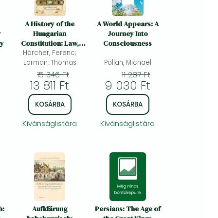
A History of the
A World Appears: A
w
Hungarian
Journey Into
ty
Constitution: Law,
Consciousness
Government and
Hörcher, Ferenc;
Political Culture in
Lorman, Thomas
Pollan, Michael
Central Europe
15 346 Ft
11 287 Ft
13 811 Ft
9 030 Ft
KOSÁRBA
KOSÁRBA
Kívánságlistára
Kívánságlistára
h:
Aufklärung
Persians: The Age of