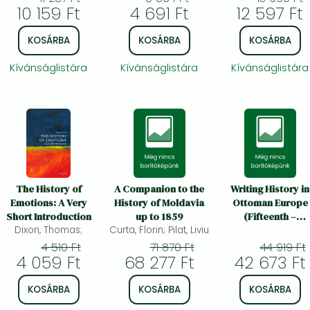
10 159 Ft
4 691 Ft
12 597 Ft
KOSÁRBA
KOSÁRBA
KOSÁRBA
Kívánságlistára
Kívánságlistára
Kívánságlistára
The History of
A Companion to the
Writing History in
Emotions: A Very
History of Moldavia
Ottoman Europe
Short Introduction
up to 1859
(Fifteenth –
Dixon, Thomas;
Curta, Florin; Pilat, Liviu
Eighteenth Centurie
4 510 Ft
71 870 Ft
44 919 Ft
4 059 Ft
68 277 Ft
42 673 Ft
KOSÁRBA
KOSÁRBA
KOSÁRBA