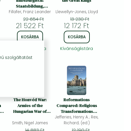
e
habsburgisch:
the Great Kings
Staatsbildung,
Fillafer, Franz Leander
Wissenskultur und
Llewellyn-Jones, Lloyd
Geschichtspolitik in
22 654 Ft
13 230 Ft
Zentraleuropa 1750-
21 522 Ft
12 172 Ft
1850
KOSÁRBA
KOSÁRBA
Kívánságlistára
Kívánságlistára
rű szolgáltatást
The Honvéd War:
Reformations
n
Armies of the
Compared: Religious
sm,
Hungarian War of
Transformations
Independence 1848-
Jefferies, Henry A.; Rex,
across Early Modern
Smith, Nigel James
49
Richard; (ed.)
Europe
14 883 Ft
12 190 Ft