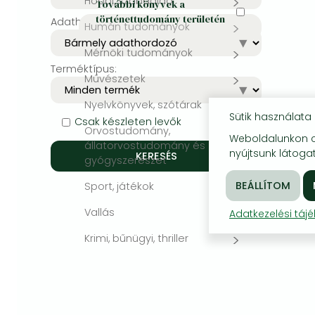
Hobbi, szabadidő
További könyvek a
történettudomány területén
Adathordozó:
Bleach manga
Humán tudományok
One-Punch Man manga
Mérnöki tudományok
Terméktípus:
Művészetek
Nyelvkönyvek, szótárak
Sütik használata
Csak készleten levők
Orvostudomány,
Weboldalunkon co
állatorvostudomány és
nyújtsunk látogat
gyógyszerészet
Sport, játékok
Vallás
Adatkezelési táj
Krimi, bűnügyi, thriller