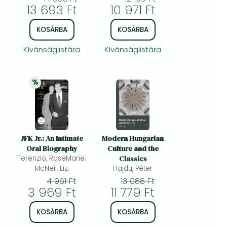
13 693 Ft
10 971 Ft
KOSÁRBA
KOSÁRBA
Kívánságlistára
Kívánságlistára
%
20% 
kedvezmény
JFK Jr.: An Intimate
Modern Hungarian
Oral Biography
Culture and the
Terenzio, RoseMarie;
Classics
s)
McNeil, Liz;
Hajdu, Péter
4 961 Ft
13 088 Ft
3 969 Ft
11 779 Ft
KOSÁRBA
KOSÁRBA