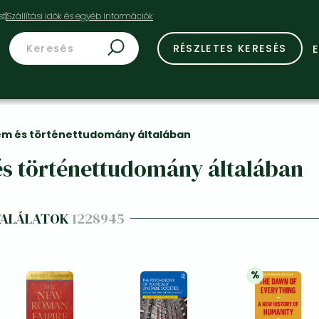
st
RÉSZLETES KERESÉS
em és történettudomány általában
s történettudomány általában
TALÁLATOK
1228945
%
20% 
kedvezmén