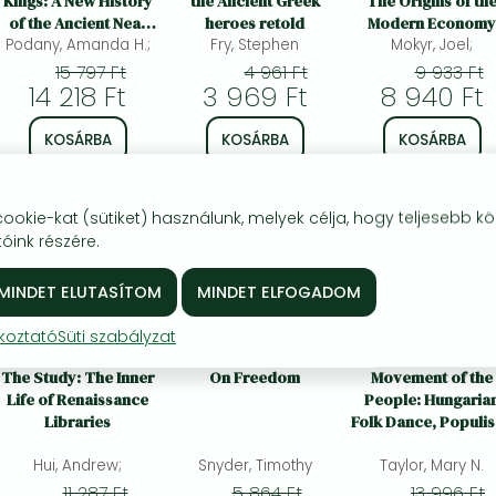
Kings: A New History
the Ancient Greek
The Origins of th
of the Ancient Near
heroes retold
Modern Economy
Podany, Amanda H.;
East
Fry, Stephen
Mokyr, Joel;
15 797 Ft
4 961 Ft
9 933 Ft
14 218 Ft
3 969 Ft
8 940 Ft
KOSÁRBA
KOSÁRBA
KOSÁRBA
Kívánságlistára
Kívánságlistára
Kívánságlistára
okie-kat (sütiket) használunk, melyek célja, hogy teljesebb kö
óink részére.
%
20% 
kedvezmény
ékoztató
Süti szabályzat
The Study: The Inner
On Freedom
Movement of the
Life of Renaissance
People: Hungaria
Libraries
Folk Dance, Populi
and Citizenship
Hui, Andrew;
Snyder, Timothy
Taylor, Mary N.
11 287 Ft
5 864 Ft
13 996 Ft