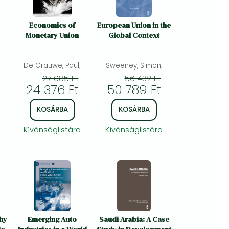
Economics of
European Union in the
Monetary Union
Global Context
ing
De Grauwe, Paul;
Sweeney, Simon;
s
27 085 Ft
56 432 Ft
24 376 Ft
50 789 Ft
KOSÁRBA
KOSÁRBA
Kívánságlistára
Kívánságlistára
hy
Emerging Auto
Saudi Arabia: A Case