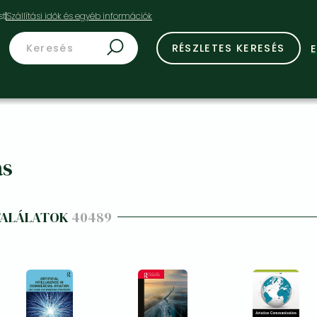
st
RÉSZLETES KERESÉS
ás
TALÁLATOK
40489