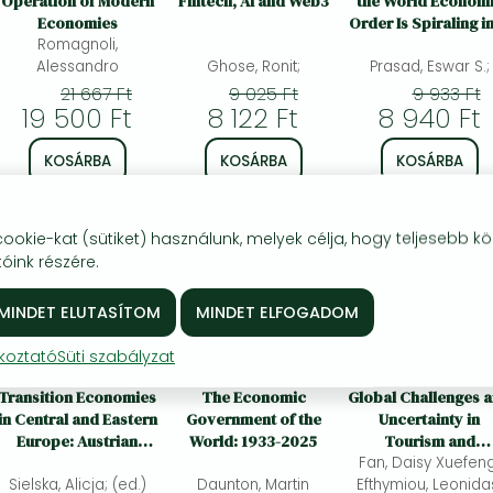
Operation of Modern
Fintech, AI and Web3
the World Econom
Economies
Order Is Spiraling i
Romagnoli,
Disorder
Alessandro
Ghose, Ronit;
Prasad, Eswar S.;
21 667 Ft
9 025 Ft
9 933 Ft
19 500 Ft
8 122 Ft
8 940 Ft
KOSÁRBA
KOSÁRBA
KOSÁRBA
Kívánságlistára
Kívánságlistára
Kívánságlistára
okie-kat (sütiket) használunk, melyek célja, hogy teljesebb kö
óink részére.
%
20% 
kedvezmény
ékoztató
Süti szabályzat
Transition Economies
The Economic
Global Challenges 
in Central and Eastern
Government of the
Uncertainty in
Europe: Austrian
World: 1933-2025
Tourism and
Perspectives
Hospitality, Volume 
Fan, Daisy Xuefeng
Sielska, Alicja; (ed.)
Daunton, Martin
Efthymiou, Leonida
Marketing