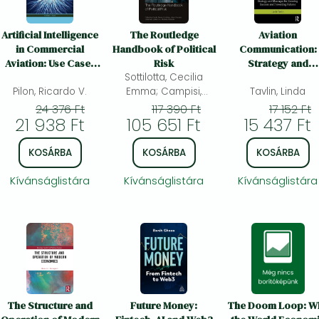
Artificial Intelligence
The Routledge
Aviation
in Commercial
Handbook of Political
Communication:
Aviation: Use Cases
Risk
Strategy and
and Emerging
Sottilotta, Cecilia
Messages for Ensur
Pilon, Ricardo V.
Strategies
Emma; Campisi,
Success and
Tavlin, Linda
Julian; Leitner,
Preventing Failure
24 376 Ft
117 390 Ft
17 152 Ft
21 938 Ft
Johannes; Meissner,
105 651 Ft
15 437 Ft
Hannes
KOSÁRBA
KOSÁRBA
KOSÁRBA
Kívánságlistára
Kívánságlistára
Kívánságlistára
The Structure and
Future Money:
The Doom Loop: W