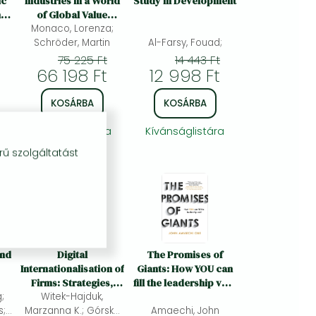
ic
Industries in a World
Study in Development
nto
of Global Value
Monaco, Lorenza;
Chains: Actors,
Schröder, Martin
Policies and
Al-Farsy, Fouad;
Structural Issues
75 225 Ft
14 443 Ft
66 198 Ft
12 998 Ft
KOSÁRBA
KOSÁRBA
Kívánságlistára
Kívánságlistára
rű szolgáltatást
and
Digital
The Promises of
Internationalisation of
Giants: How YOU can
Firms: Strategies,
fill the leadership void
II:
;
Challenges and Legal
Witek-Hajduk,
--THE SUNDAY TIMES
s;
Marzanna K.; Górska
Aspects
Amaechi, John
BESTSELLER--