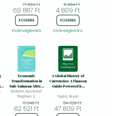
is,
d
Grginović, Magda;
77 653 Ft
5 864 Ft
Targański, Bartosz
69 887 Ft
4 809 Ft
KOSÁRBA
KOSÁRBA
Kívánságlistára
Kívánságlistára
g
Economic
A Global History of
Transformation in
Currencies: A Finaeon
h
Sub-Saharan Africa,
Guide Powered by
;
Ibidunni, Ayodotun
Volume I: Cross-
GFD
s
Regional Relations
Stephen; S.
Taylor, Bryan
an
Osabuohien, Evans
and Supply Chain
71 046 Ft
54 328 Ft
62 521 Ft
Capabilities
47 809 Ft