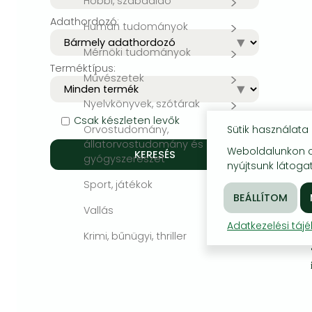
Hobbi, szabadidő
Adathordozó:
Bleach manga
Humán tudományok
One-Punch Man manga
Mérnöki tudományok
Terméktípus:
Művészetek
Nyelvkönyvek, szótárak
Csak készleten levők
Sütik használata
Orvostudomány,
állatorvostudomány és
Weboldalunkon co
gyógyszerészet
nyújtsunk látogat
Sport, játékok
Vallás
Adatkezelési táj
Krimi, bűnügyi, thriller