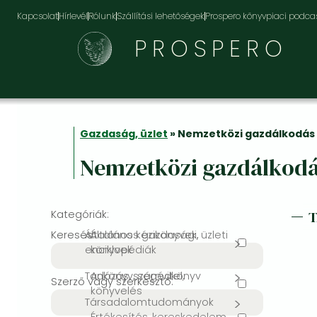
Kapcsolat
Hírlevél
Rólunk
Szállítási lehetőségek
Prospero könyvpiaci podca
PROSPERO
Gazdaság, üzlet
» Nemzetközi gazdálkodás
Nemzetközi gazdálkod
Kategóriák:
Keresés:
Általános kézikönyvek,
Általános gazdasági, üzleti
enciklopédiák
könyvek
Tankönyv, segédkönyv
Adózás, számvitel,
Szerző vagy szerkesztő:
könyvelés
Társadalomtudományok